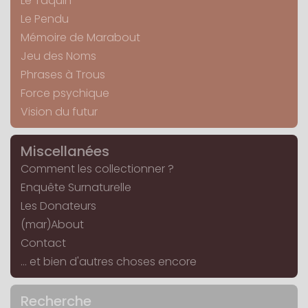
Le Taquin
Le Pendu
Mémoire de Marabout
Jeu des Noms
Phrases à Trous
Force psychique
Vision du futur
Miscellanées
Comment les collectionner ?
Enquête Surnaturelle
Les Donateurs
(mar)About
Contact
... et bien d'autres choses encore
Recherche