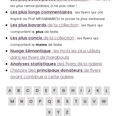
les plus remarquables, à ne pas rater !
Les plus longs commentaires
:
les flyers qui ont
inspiré au Prof. MÉGABAMBOU la prose la plus verbeuse.
Les plus bavards
de la collection
:
les flyers qui
comportent le
plus
de texte.
Les plus concis
de la collection
:
les flyers qui
comportent le
moins
de texte.
Nuage Sémantique
: les mots les plus utilisés
dans les flyers de marabouts
Analyses statistiques
des flyers de la galerie
L'histoire des
principaux donateurs
de flyers
ayant contribué à cette galerie
A
B
C
D
E
F
G
H
I
J
K
L
M
N
O
P
Q
R
S
T
U
V
W
X
Y
Z