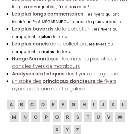
les plus remarquables, à ne pas rater !
Les plus longs commentaires
:
les flyers qui ont
inspiré au Prof. MÉGABAMBOU la prose la plus verbeuse.
Les plus bavards
de la collection
:
les flyers qui
comportent le
plus
de texte.
Les plus concis
de la collection
:
les flyers qui
comportent le
moins
de texte.
Nuage Sémantique
: les mots les plus utilisés
dans les flyers de marabouts
Analyses statistiques
des flyers de la galerie
L'histoire des
principaux donateurs
de flyers
ayant contribué à cette galerie
A
B
C
D
E
F
G
H
I
J
K
L
M
N
O
P
Q
R
S
T
U
V
W
X
Y
Z