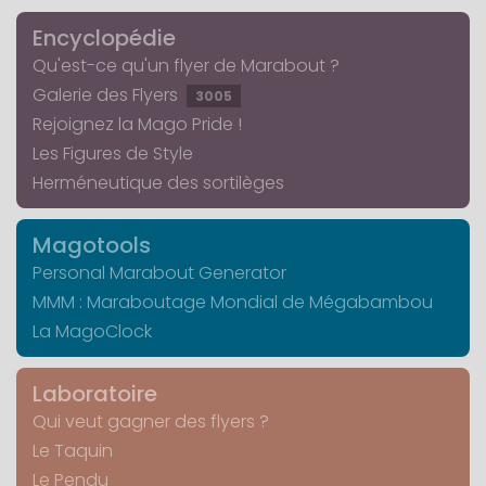
Encyclopédie
Qu'est-ce qu'un flyer de Marabout ?
Galerie des Flyers
3005
Rejoignez la Mago Pride !
Les Figures de Style
Herméneutique des sortilèges
Magotools
Personal Marabout Generator
MMM : Maraboutage Mondial de Mégabambou
La MagoClock
Laboratoire
Qui veut gagner des flyers ?
Le Taquin
Le Pendu