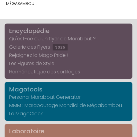
MÉGABAMBOU !
Encyclopédie
Qu'est-ce qu'un flyer de Marabout ?
Galerie des Flyers
3025
Rejoignez la Mago Pride !
Les Figures de Style
Herméneutique des sortilèges
Magotools
Personal Marabout Generator
MMM : Maraboutage Mondial de Mégabambou
La MagoClock
Laboratoire