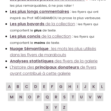
les plus remarquables, à ne pas rater !
Les plus longs commentaires
:
les flyers qui ont
inspiré au Prof. MÉGABAMBOU la prose la plus verbeuse.
Les plus bavards
de la collection
:
les flyers qui
comportent le
plus
de texte.
Les plus concis
de la collection
:
les flyers qui
comportent le
moins
de texte.
Nuage Sémantique
: les mots les plus utilisés
dans les flyers de marabouts
Analyses statistiques
des flyers de la galerie
L'histoire des
principaux donateurs
de flyers
ayant contribué à cette galerie
A
B
C
D
E
F
G
H
I
J
K
L
M
N
O
P
Q
R
S
T
U
V
W
X
Y
Z