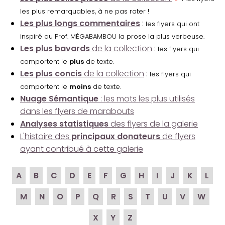
les plus remarquables, à ne pas rater !
Les plus longs commentaires
:
les flyers qui ont
inspiré au Prof. MÉGABAMBOU la prose la plus verbeuse.
Les plus bavards
de la collection
:
les flyers qui
comportent le
plus
de texte.
Les plus concis
de la collection
:
les flyers qui
comportent le
moins
de texte.
Nuage Sémantique
: les mots les plus utilisés
dans les flyers de marabouts
Analyses statistiques
des flyers de la galerie
L'histoire des
principaux donateurs
de flyers
ayant contribué à cette galerie
A
B
C
D
E
F
G
H
I
J
K
L
M
N
O
P
Q
R
S
T
U
V
W
X
Y
Z