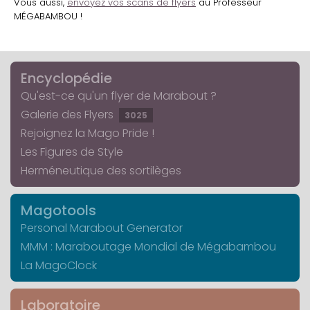
Vous aussi,
envoyez vos scans de flyers
au Professeur
MÉGABAMBOU !
Encyclopédie
Qu'est-ce qu'un flyer de Marabout ?
Galerie des Flyers
3025
Rejoignez la Mago Pride !
Les Figures de Style
Herméneutique des sortilèges
Magotools
Personal Marabout Generator
MMM : Maraboutage Mondial de Mégabambou
La MagoClock
Laboratoire