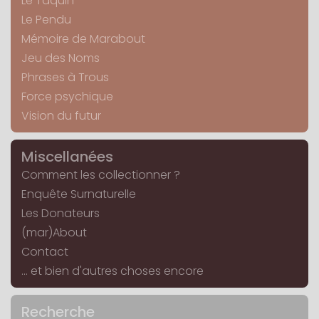
Le Taquin
Le Pendu
Mémoire de Marabout
Jeu des Noms
Phrases à Trous
Force psychique
Vision du futur
Miscellanées
Comment les collectionner ?
Enquête Surnaturelle
Les Donateurs
(mar)About
Contact
... et bien d'autres choses encore
Recherche