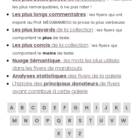
les plus remarquables, à ne pas rater !
Les plus longs commentaires
:
les flyers qui ont
inspiré au Prof. MÉGABAMBOU la prose la plus verbeuse.
Les plus bavards
de la collection
:
les flyers qui
comportent le
plus
de texte.
Les plus concis
de la collection
:
les flyers qui
comportent le
moins
de texte.
Nuage Sémantique
: les mots les plus utilisés
dans les flyers de marabouts
Analyses statistiques
des flyers de la galerie
L'histoire des
principaux donateurs
de flyers
ayant contribué à cette galerie
A
B
C
D
E
F
G
H
I
J
K
L
M
N
O
P
Q
R
S
T
U
V
W
X
Y
Z