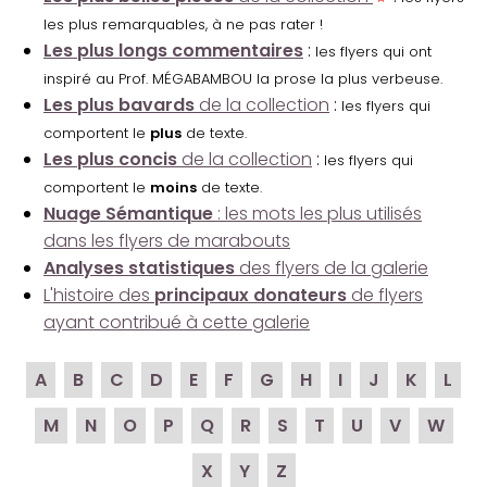
les plus remarquables, à ne pas rater !
Les plus longs commentaires
:
les flyers qui ont
inspiré au Prof. MÉGABAMBOU la prose la plus verbeuse.
Les plus bavards
de la collection
:
les flyers qui
comportent le
plus
de texte.
Les plus concis
de la collection
:
les flyers qui
comportent le
moins
de texte.
Nuage Sémantique
: les mots les plus utilisés
dans les flyers de marabouts
Analyses statistiques
des flyers de la galerie
L'histoire des
principaux donateurs
de flyers
ayant contribué à cette galerie
A
B
C
D
E
F
G
H
I
J
K
L
M
N
O
P
Q
R
S
T
U
V
W
X
Y
Z