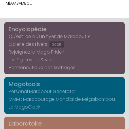
MÉGABAMBOU !
Encyclopédie
Qu'est-ce qu'un flyer de Marabout ?
Galerie des Flyers
3025
Rejoignez la Mago Pride !
Les Figures de Style
Herméneutique des sortilèges
Magotools
Personal Marabout Generator
MMM : Maraboutage Mondial de Mégabambou
La MagoClock
Laboratoire