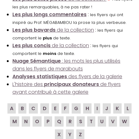
les plus remarquables, à ne pas rater !
Les plus longs commentaires
:
les flyers qui ont
inspiré au Prof. MÉGABAMBOU la prose la plus verbeuse.
Les plus bavards
de la collection
:
les flyers qui
comportent le
plus
de texte.
Les plus concis
de la collection
:
les flyers qui
comportent le
moins
de texte.
Nuage Sémantique
: les mots les plus utilisés
dans les flyers de marabouts
Analyses statistiques
des flyers de la galerie
L'histoire des
principaux donateurs
de flyers
ayant contribué à cette galerie
A
B
C
D
E
F
G
H
I
J
K
L
M
N
O
P
Q
R
S
T
U
V
W
X
Y
Z