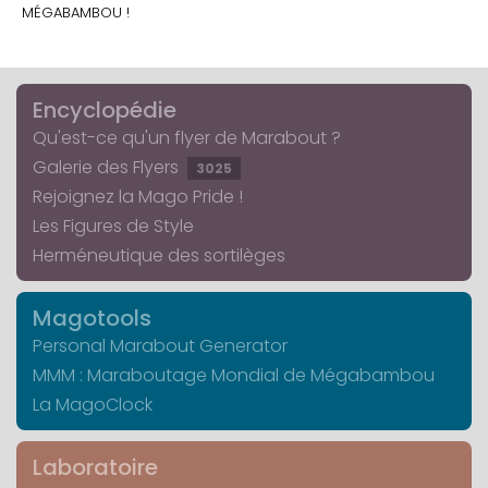
MÉGABAMBOU !
Encyclopédie
Qu'est-ce qu'un flyer de Marabout ?
Galerie des Flyers
3025
Rejoignez la Mago Pride !
Les Figures de Style
Herméneutique des sortilèges
Magotools
Personal Marabout Generator
MMM : Maraboutage Mondial de Mégabambou
La MagoClock
Laboratoire