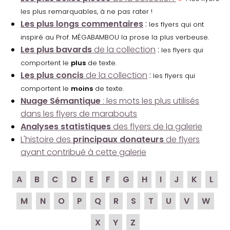
les plus remarquables, à ne pas rater !
Les plus longs commentaires
:
les flyers qui ont
inspiré au Prof. MÉGABAMBOU la prose la plus verbeuse.
Les plus bavards
de la collection
:
les flyers qui
comportent le
plus
de texte.
Les plus concis
de la collection
:
les flyers qui
comportent le
moins
de texte.
Nuage Sémantique
: les mots les plus utilisés
dans les flyers de marabouts
Analyses statistiques
des flyers de la galerie
L'histoire des
principaux donateurs
de flyers
ayant contribué à cette galerie
A
B
C
D
E
F
G
H
I
J
K
L
M
N
O
P
Q
R
S
T
U
V
W
X
Y
Z