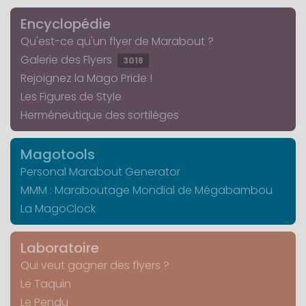
Encyclopédie
Qu'est-ce qu'un flyer de Marabout ?
Galerie des Flyers
3018
Rejoignez la Mago Pride !
Les Figures de Style
Herméneutique des sortilèges
Magotools
Personal Marabout Generator
MMM : Maraboutage Mondial de Mégabambou
La MagoClock
Laboratoire
Qui veut gagner des flyers ?
Le Taquin
Le Pendu