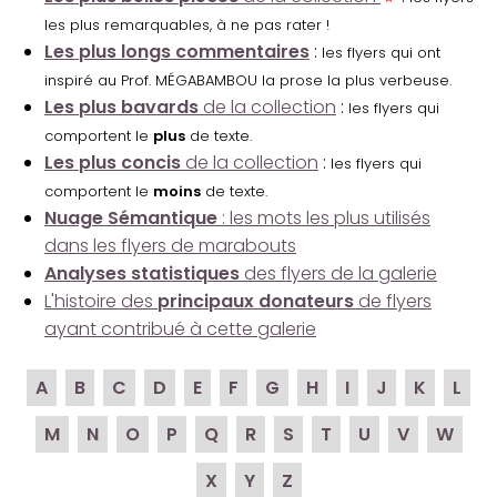
les plus remarquables, à ne pas rater !
Les plus longs commentaires
:
les flyers qui ont
inspiré au Prof. MÉGABAMBOU la prose la plus verbeuse.
Les plus bavards
de la collection
:
les flyers qui
comportent le
plus
de texte.
Les plus concis
de la collection
:
les flyers qui
comportent le
moins
de texte.
Nuage Sémantique
: les mots les plus utilisés
dans les flyers de marabouts
Analyses statistiques
des flyers de la galerie
L'histoire des
principaux donateurs
de flyers
ayant contribué à cette galerie
A
B
C
D
E
F
G
H
I
J
K
L
M
N
O
P
Q
R
S
T
U
V
W
X
Y
Z