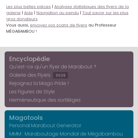
Les plus belles pièces
|
Analyses statistiques des flyers de la
galerie
|
Aide
|
Navigation au pendu
|
Tout savoir sur les plus
gros donateurs
Vous aussi,
envoyez vos scans de flyers
au Professeur
MÉGABAMBOU !
Encyclopédie
Qu'est-ce qu'un flyer de Marabout ?
Galerie des Flyers
3025
Rejoignez la Mago Pride !
Les Figures de Style
Herméneutique des sortilèges
Magotools
Personal Marabout Generator
MMM : Maraboutage Mondial de Mégabambou