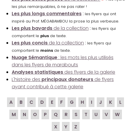
les plus remarquables, à ne pas rater !
Les plus longs commentaires
:
les flyers qui ont
inspiré au Prof. MÉGABAMBOU la prose la plus verbeuse.
Les plus bavards
de la collection
:
les flyers qui
comportent le
plus
de texte.
Les plus concis
de la collection
:
les flyers qui
comportent le
moins
de texte.
Nuage Sémantique
: les mots les plus utilisés
dans les flyers de marabouts
Analyses statistiques
des flyers de la galerie
L'histoire des
principaux donateurs
de flyers
ayant contribué à cette galerie
A
B
C
D
E
F
G
H
I
J
K
L
M
N
O
P
Q
R
S
T
U
V
W
X
Y
Z