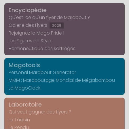
Encyclopédie
Qu'est-ce qu'un flyer de Marabout ?
Galerie des Flyers
3025
Rejoignez la Mago Pride !
Les Figures de Style
Herméneutique des sortilèges
Magotools
Personal Marabout Generator
MMM : Maraboutage Mondial de Mégabambou
La MagoClock
Laboratoire
Qui veut gagner des flyers ?
Le Taquin
Le Pendu