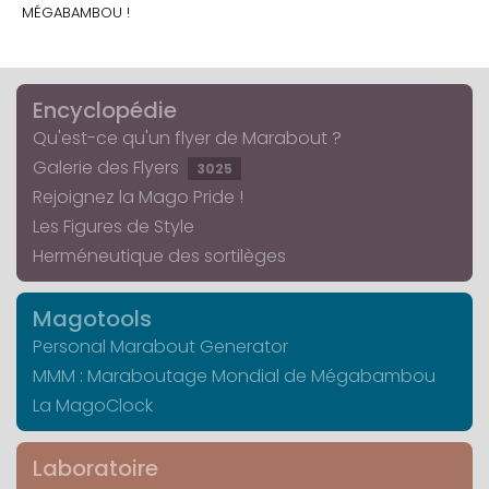
MÉGABAMBOU !
Encyclopédie
Qu'est-ce qu'un flyer de Marabout ?
Galerie des Flyers
3025
Rejoignez la Mago Pride !
Les Figures de Style
Herméneutique des sortilèges
Magotools
Personal Marabout Generator
MMM : Maraboutage Mondial de Mégabambou
La MagoClock
Laboratoire