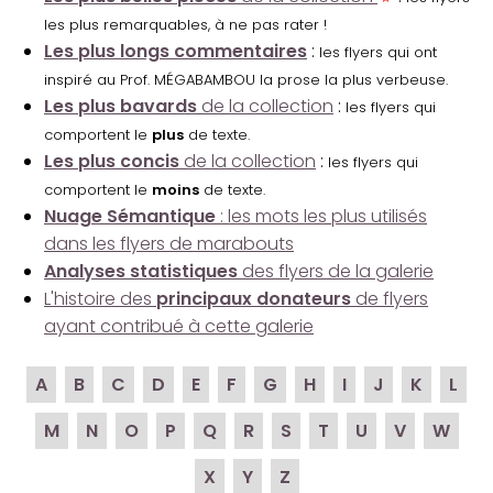
les plus remarquables, à ne pas rater !
Les plus longs commentaires
:
les flyers qui ont
inspiré au Prof. MÉGABAMBOU la prose la plus verbeuse.
Les plus bavards
de la collection
:
les flyers qui
comportent le
plus
de texte.
Les plus concis
de la collection
:
les flyers qui
comportent le
moins
de texte.
Nuage Sémantique
: les mots les plus utilisés
dans les flyers de marabouts
Analyses statistiques
des flyers de la galerie
L'histoire des
principaux donateurs
de flyers
ayant contribué à cette galerie
A
B
C
D
E
F
G
H
I
J
K
L
M
N
O
P
Q
R
S
T
U
V
W
X
Y
Z