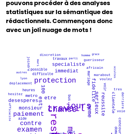
pouvons procéder à des analyses
statistiques sur la sémantique des
rédactionnels. Commençons donc
avec un joli nuage de mots !
grace
discretion
homme
parti
joindre
travaux
guerisseur
mari
specialiste
africain
occultes
possible
immediat
autres
mariage
difficulte
marabout
lyon
voulez
fidelite
deplacement
voir
est
protection
tres
heures
100
clientele
derriere
hesitez
etre
metro
chance
bus
examen
desesperes
contre
apres
efficacite
paiement
monsieur
resultat
travail
voie
medium
aide
tous
concours
meme
retour
sexuelle
tout
rapide
resout