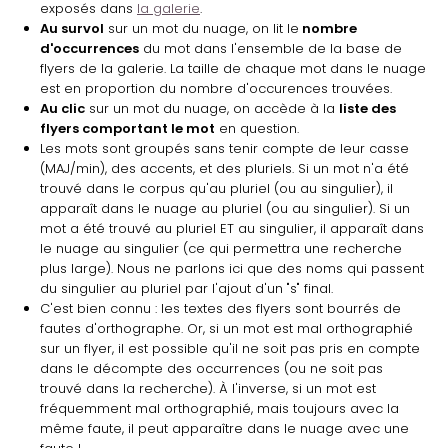
exposés dans
la galerie
.
Au survol
sur un mot du nuage, on lit le
nombre
d'occurrences
du mot dans l'ensemble de la base de
flyers de la galerie. La taille de chaque mot dans le nuage
est en proportion du nombre d'occurences trouvées.
Au clic
sur un mot du nuage, on accède à la
liste des
flyers comportant le mot
en question.
Les mots sont groupés sans tenir compte de leur casse
(MAJ/min), des accents, et des pluriels. Si un mot n'a été
trouvé dans le corpus qu'au pluriel (ou au singulier), il
apparaît dans le nuage au pluriel (ou au singulier). Si un
mot a été trouvé au pluriel ET au singulier, il apparaît dans
le nuage au singulier (ce qui permettra une recherche
plus large). Nous ne parlons ici que des noms qui passent
du singulier au pluriel par l'ajout d'un "s" final.
C'est bien connu : les textes des flyers sont bourrés de
fautes d'orthographe. Or, si un mot est mal orthographié
sur un flyer, il est possible qu'il ne soit pas pris en compte
dans le décompte des occurrences (ou ne soit pas
trouvé dans la recherche). À l'inverse, si un mot est
fréquemment mal orthographié, mais toujours avec la
même faute, il peut apparaître dans le nuage avec une