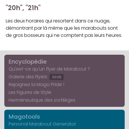
"20h", "21h"
Les deux horaires qui resortent dans ce nuage,
démontrant par là même que les marabouts sont
de gros bosseurs qui ne comptent pas leurs heures.
Encyclopédie
Qu'est-ce qu'un flyer de Marabout ?
Galerie des Flyers
3025
Rejoignez la Mago Pride !
Les Figures de Style
Herméneutique des sortilèges
Magotools
Personal Marabout Generator