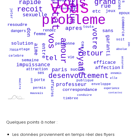
domaines
tel
reussite
vous
desenvoutement
contacter
jeter
jeux
etc
epoux
jours
commerce
resoudre
probleme
toute
don
rendez
sans
dangers
paris
femme
rue
voyant
vos
garanti
amour
soit
recoit
solution
personne
cas
20h
serieux
entre
aime
absolue
etage
75018
votre
celebre
vie
assuree
semaine
grand
efficace
impuissance
affection
succes
attraction
ses
ennemis
elle
ont
porte
maitre
publique
affaires
professeur
enveloppe
permis
experience
correspondance
contactez
mauvais
conduire
timbree
Quelques points à noter :
Les données proviennent en temps réel des flyers