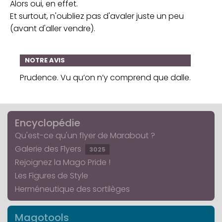
Alors oui, en effet.
Et surtout, n'oubliez pas d'avaler juste un peu
(avant d'aller vendre).
NOTRE AVIS
Prudence. Vu qu’on n’y comprend que dalle.
Encyclopédie
Qu'est-ce qu'un flyer de Marabout ?
Galerie des Flyers
3025
Rejoignez la Mago Pride !
Les Figures de Style
Herméneutique des sortilèges
Magotools