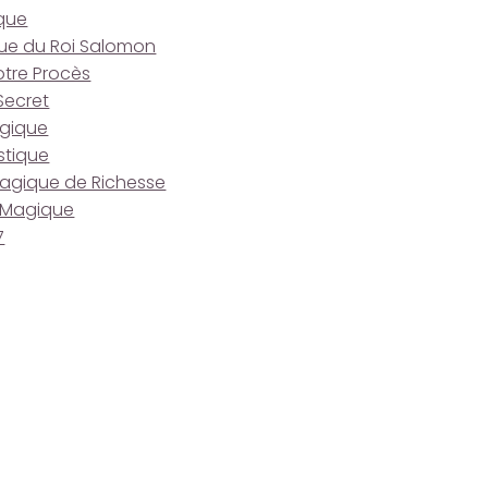
que
ue du Roi Salomon
tre Procès
Secret
gique
stique
agique de Richesse
 Magique
7