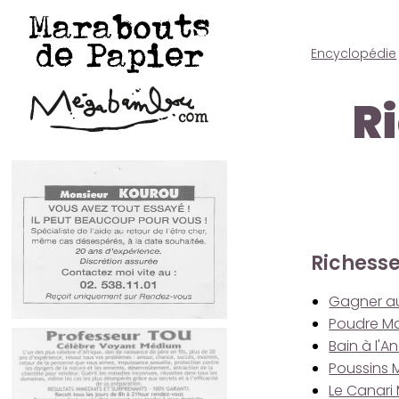
Marabouts
de Papier
Encyclopédie
R
Richesse
Gagner a
Poudre Ma
Bain à l'
Poussins 
Le Canari