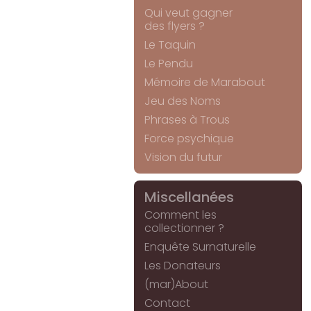
Qui veut gagner
des flyers ?
Le Taquin
Le Pendu
Mémoire de Marabout
Jeu des Noms
Phrases à Trous
Force psychique
Vision du futur
Miscellanées
Comment les
collectionner ?
Enquête Surnaturelle
Les Donateurs
(mar)About
Contact