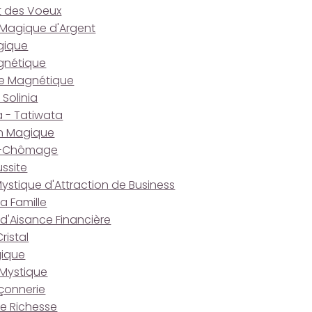
t des Voeux
Magique d'Argent
gique
gnétique
lle Magnétique
 Solinia
 - Tatiwata
n Magique
ti-Chômage
ussite
ystique d'Attraction de Business
la Famille
d'Aisance Financière
ristal
gique
Mystique
çonnerie
e Richesse