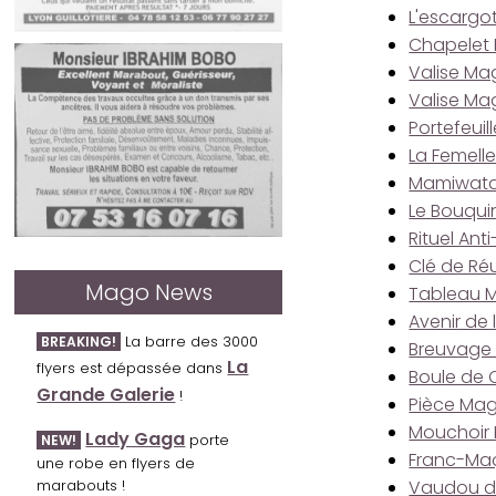
L'escargo
Chapelet 
Valise Ma
Valise Ma
Portefeui
La Femelle
Mamiwata
Le Bouqui
Rituel An
Clé de Ré
Mago News
Tableau M
Avenir de 
La barre des 3000
BREAKING!
Breuvage 
La
flyers est dépassée dans
Boule de C
Grande Galerie
!
Pièce Ma
Mouchoir 
Lady Gaga
porte
NEW!
Franc-Ma
une robe en flyers de
marabouts !
Vaudou d