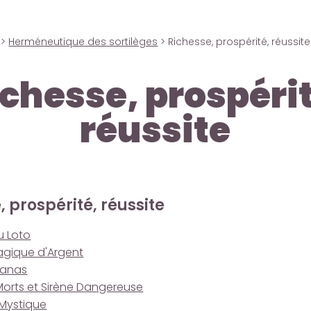
>
Herméneutique des sortilèges
> Richesse, prospérité, réussite
ichesse, prospérit
réussite
, prospérité, réussite
u Loto
gique d'Argent
Ananas
Morts et Sirène Dangereuse
 Mystique