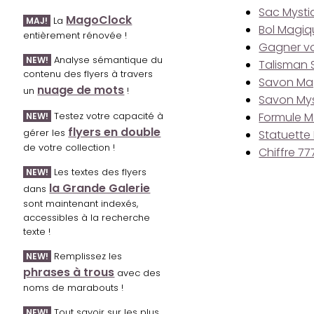
Sac Mysti
MagoClock
La
MAJ!
Bol Magiq
entièrement rénovée !
Gagner vo
Analyse sémantique du
NEW!
Talisman 
contenu des flyers à travers
Savon Ma
nuage de mots
un
!
Savon My
Testez votre capacité à
Formule M
NEW!
flyers en double
gérer les
Statuette
de votre collection !
Chiffre 77
Les textes des flyers
NEW!
la Grande Galerie
dans
sont maintenant indexés,
accessibles à la recherche
texte !
Remplissez les
NEW!
phrases à trous
avec des
noms de marabouts !
Tout savoir sur les plus
NEW!