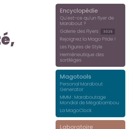
Encyclopédie
Qu'est-ce qu'un flyer de
Marabout ?
Galerie des Flyers
3025
é,
Rejoignez la Mago Pride !
Les Figures de Style
Herméneutique des
sortilèges
Magotools
Personal Marabout
Generator
MMM : Maraboutage
Mondial de Mégabambou
La MagoClock
Laboratoire