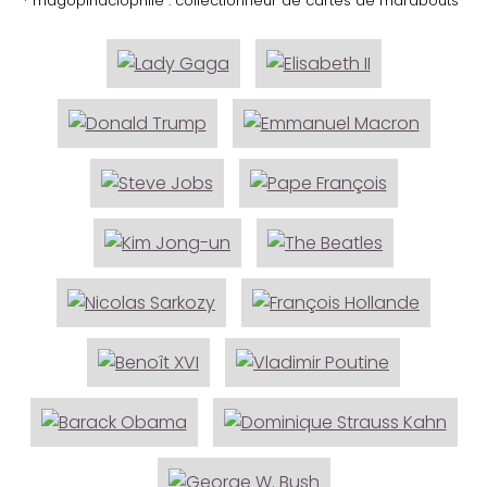
* magopinaciophile : collectionneur de cartes de marabouts