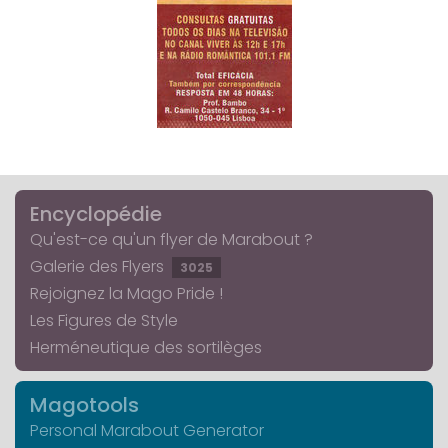
Encyclopédie
Qu'est-ce qu'un flyer de Marabout ?
Galerie des Flyers
3025
Rejoignez la Mago Pride !
Les Figures de Style
Herméneutique des sortilèges
Magotools
Personal Marabout Generator