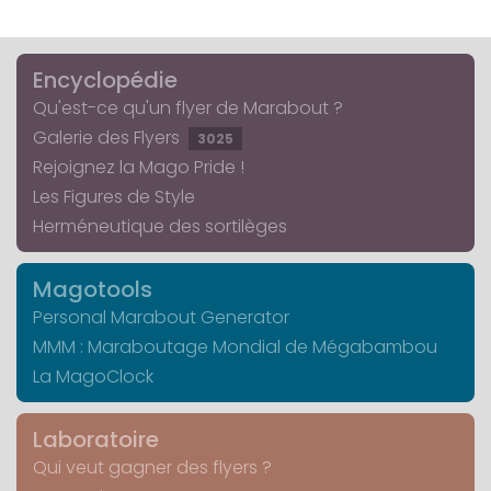
Encyclopédie
Qu'est-ce qu'un flyer de Marabout ?
Galerie des Flyers
3025
Rejoignez la Mago Pride !
Les Figures de Style
Herméneutique des sortilèges
Magotools
Personal Marabout Generator
MMM : Maraboutage Mondial de Mégabambou
La MagoClock
Laboratoire
Qui veut gagner des flyers ?