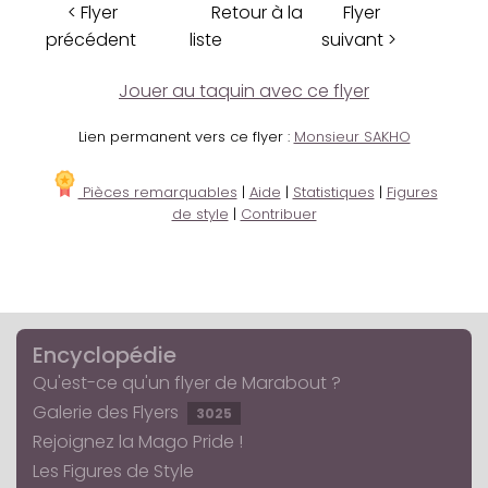
< Flyer
Retour à la
Flyer
précédent
liste
suivant >
Jouer au taquin avec ce flyer
Lien permanent vers ce flyer :
Monsieur SAKHO
Pièces remarquables
|
Aide
|
Statistiques
|
Figures
de style
|
Contribuer
Encyclopédie
Qu'est-ce qu'un flyer de Marabout ?
Galerie des Flyers
3025
Rejoignez la Mago Pride !
Les Figures de Style