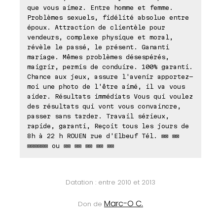
que vous aimez. Entre homme et femme.
Problèmes sexuels, fidélité absolue entre
époux. Attraction de clientèle pour
vendeurs, complexe physique et moral,
révèle le passé, le présent. Gananti
mariage. Mêmes problèmes désespérés,
maigrir, permis de conduire. 100% garanti.
Chance aux jeux, assure l'avenir apportez-
moi une photo de l'être aimé, il va vous
aider. Résultats immédiats Vous qui voulez
des résultats qui vont vous convaincre,
passer sans tarder. Travail sérieux,
rapide, garanti, Reçoit tous les jours de
8h à 22 h ROUEN rue d'Elbeuf Tél. ⊠⊠ ⊠⊠
⊠⊠⊠⊠⊠⊠ ou ⊠⊠ ⊠⊠ ⊠⊠ ⊠⊠ ⊠⊠
Datation : entre 2010 et 2013
Marc-O C.
Don de