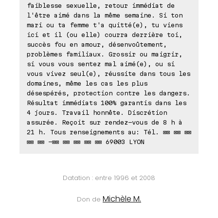
faiblesse sexuelle, retour immédiat de
l'être aimé dans la même semaine. Si ton
mari ou ta femme t'a quitté(e), tu viens
ici et il (ou elle) courra derrière toi,
succès fou en amour, désenvoûtement,
problèmes familiaux. Grossir ou maigrir,
si vous vous sentez mal aimé(e), ou si
vous vivez seul(e), réussite dans tous les
domaines, même les cas les plus
désespérés, protection contre les dangers.
Résultat immédiats 100% garantis dans les
4 jours. Travail honnête. Discrétion
assurée. Reçoit sur rendez-vous de 8 h à
21 h. Tous renseignements au: Tél. ⊠⊠ ⊠⊠ ⊠⊠
⊠⊠ ⊠⊠ -⊠⊠ ⊠⊠ ⊠⊠ ⊠⊠ ⊠⊠ 69003 LYON
Datation : entre 1996 et 2008
Michèle M.
Don de