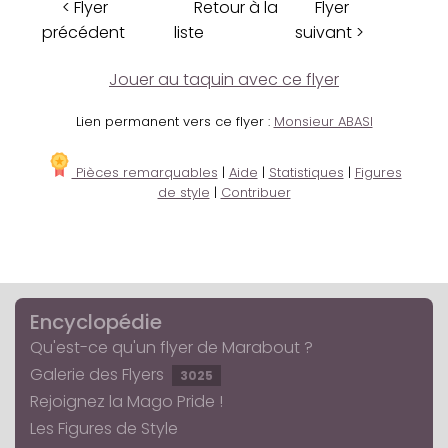
< Flyer
Retour à la
Flyer
précédent
liste
suivant >
Jouer au taquin avec ce flyer
Lien permanent vers ce flyer :
Monsieur ABASI
Pièces remarquables
|
Aide
|
Statistiques
|
Figures
de style
|
Contribuer
Encyclopédie
Qu'est-ce qu'un flyer de Marabout ?
Galerie des Flyers
3025
Rejoignez la Mago Pride !
Les Figures de Style