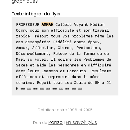
graphiques.
Texte intégral du flyer
PROFESSEUR
AMMAR
Célèbre Voyant Médium
Connu pour son efficacité et son travail
rapide, résout tous vos problèmes même les
cas désespérés: Fidélité entre époux,
Amour, Affection, Chance, Protection,
Désenvoûtement, Retour de la femme ou du
Mari au Foyer. Il soigne les Problèmes de
Sexes et aide les personnes en difficulté
dans leurs Examens et Concours. Résultats
efficaces et surprenant dans la même
semaine. Reçoit tous les Jours de 8H à 21
H ⊠⊠ ⊠⊠ ⊠⊠ ⊠⊠ ⊠⊠ ⊠⊠ ⊠⊠ ⊠⊠ ⊠⊠ ⊠⊠
Datation : entre 1996 et 2005
Panzo
En savoir plus
Don de
|