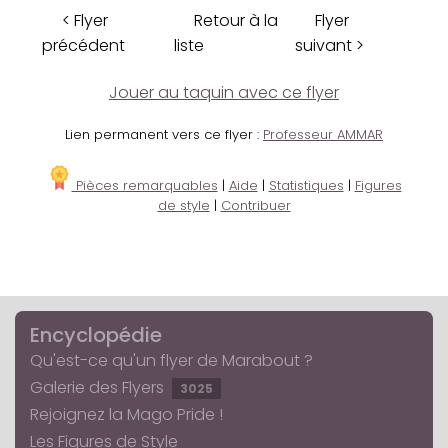
< Flyer
Retour à la
Flyer
précédent
liste
suivant >
Jouer au taquin avec ce flyer
Lien permanent vers ce flyer :
Professeur AMMAR
Pièces remarquables
|
Aide
|
Statistiques
|
Figures
de style
|
Contribuer
Encyclopédie
Qu'est-ce qu'un flyer de Marabout ?
Galerie des Flyers
3025
Rejoignez la Mago Pride !
Les Figures de Style