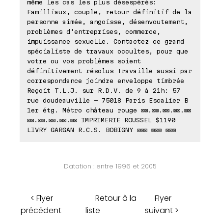
même les cas les plus désespérés:
Familliaux, couple, retour définitif de la
personne aimée, angoisse, désenvoutement,
problèmes d'entreprises, commerce,
impuissance sexuelle. Contactez ce grand
spécialiste de travaux occultes, pour que
votre ou vos problèmes soient
définitivement résolus Travaille aussi par
correspondance joindre enveloppe timbrée
Reçoit T.L.J. sur R.D.V. de 9 à 21h: 57
rue doudeauville - 75018 Paris Escalier B
1er étg. Métro château rouge ⊠⊠.⊠⊠.⊠⊠.⊠⊠.⊠⊠
⊠⊠.⊠⊠.⊠⊠.⊠⊠.⊠⊠ IMPRIMERIE ROUSSEL $1190
LIVRY GARGAN R.C.S. BOBIGNY ⊠⊠⊠ ⊠⊠⊠ ⊠⊠⊠
Datation : entre 1996 et 2005
< Flyer
Retour à la
Flyer
précédent
liste
suivant >