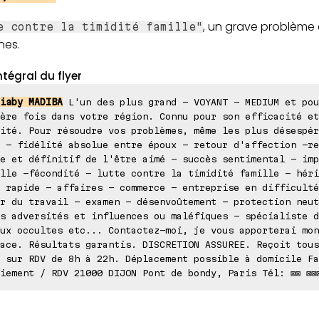
, un grave problème
e contre la timidité famille"
es.
ntégral du flyer
iaby MADIBA
L'un des plus grand - VOYANT - MEDIUM et pou
ère fois dans votre région. Connu pour son efficacité et
ité. Pour résoudre vos problèmes, même les plus désespér
 - fidélité absolue entre époux - retour d'affection -re
e et définitif de l'être aimé - succès sentimental - imp
lle -fécondité - lutte contre la timidité famille - héri
 rapide - affaires - commerce - entreprise en difficulté
r du travail - examen - désenvoûtement - protection neut
s adversités et influences ou maléfiques - spécialiste d
ux occultes etc... Contactez-moi, je vous apporterai mon
ace. Résultats garantis. DISCRETION ASSUREE. Reçoit tous
 sur RDV de 8h à 22h. Déplacement possible à domicile Fa
iement / RDV 21000 DIJON Pont de bondy, Paris Tél: ⊠⊠ ⊠⊠⊠