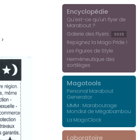
Encyclopédie
Qu'est-ce qu'un flyer de
Marabout ?
Galerie des Flyers
3025
 >
Rejoignez la Mago Pride !
Les Figures de Style
Herméneutique des
sortilèges
Magotools
Personal Marabout
Generator
MMM : Maraboutage
Mondial de Mégabambou
La MagoClock
Laboratoire