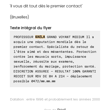
'Il vous dit tout dès le premier contact'
(Bruxelles)
Texte intégral du flyer
PROFESSEUR
KAELA
GRAND VOYANT MEDIUM Il a
acquis une réputation mondiale dès le
premier contact. Spécialiste du retour de
l'être aimé et des mésententes. Protection
contre les mauvais sorts, impuissance
sexuelle, réussite aux examens,
renforcement du mariage, protection santé.
DISCRETION ASSUREE - RESULTAT 100% GARANTI
RECOIT SUR RDV DE 8H A 21H – déplacement
possible 0472/⊠⊠.⊠⊠.⊠⊠
Datation : entre 1996 et probablement les années 2000
Fred