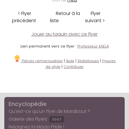
Don de
< Flyer
Retour à la
Flyer
précédent
liste
suivant >
Jouer au taquin avec ce flyer
Lien permanent vers ce flyer :
Professeur KAELA
Pièces remarquables
|
Aide
|
Statistiques
|
Figures
de style
|
Contribuer
Encyclopédie
Qu'est-ce qu'un flyer de Marabout ?
Galerie des Flyers
3007
Rejoignez la Mago Pride !