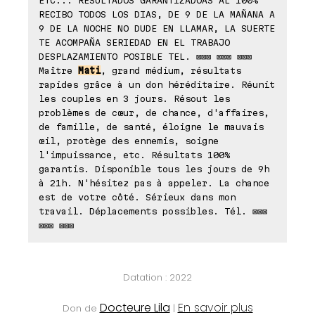
RECIBO TODOS LOS DIAS, DE 9 DE LA MAÑANA A
9 DE LA NOCHE NO DUDE EN LLAMAR, LA SUERTE
TE ACOMPAÑA SERIEDAD EN EL TRABAJO
DESPLAZAMIENTO POSIBLE TEL. ⊠⊠⊠ ⊠⊠⊠ ⊠⊠⊠
Maître
Mati
, grand médium, résultats
rapides grâce à un don héréditaire. Réunit
les couples en 3 jours. Résout les
problèmes de cœur, de chance, d'affaires,
de famille, de santé, éloigne le mauvais
œil, protège des ennemis, soigne
l'impuissance, etc. Résultats 100%
garantis. Disponible tous les jours de 9h
à 21h. N'hésitez pas à appeler. La chance
est de votre côté. Sérieux dans mon
travail. Déplacements possibles. Tél. ⊠⊠⊠
⊠⊠⊠ ⊠⊠⊠
Datation : 2022
Docteure Lila
En savoir plus
Don de
|