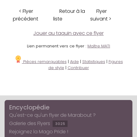
< Flyer
Retour à la
Flyer
précédent
liste
suivant >
Jouer au taquin avec ce flyer
Lien permanent vers ce flyer :
Maître MATI
Pièces remarquables
|
Aide
|
Statistiques
|
Figures
de style
|
Contribuer
Encyclopédie
Qu'est-ce qu'un flyer de Marabout ?
Galerie des Flyers
3025
Rejoignez la Mago Pride !