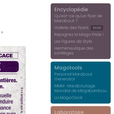
Encyclopédie
Qu'est-ce qu'un flyer de
Marabout ?
Galerie des Flyers
3025
 >
Rejoignez la Mago Pride !
Les Figures de Style
Herméneutique des
sortilèges
Magotools
Personal Marabout
Generator
MMM : Maraboutage
Mondial de Mégabambou
La MagoClock
Laboratoire