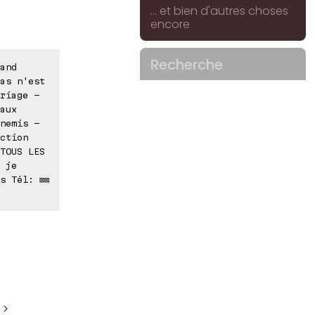
... et bien d'autres choses
encore
Recherche
and
as n'est
riage -
aux
nemis -
ction
TOUS LES
 je
s Tél: ⊠⊠
 >