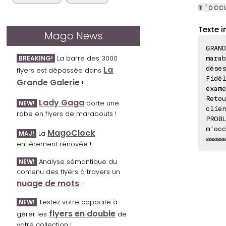
m'occ
Texte i
Mago News
GRAN
La barre des 3000
BREAKING!
marab
La
déses
flyers est dépassée dans
Fidél
Grande Galerie
!
exame
Retou
Lady Gaga
porte une
NEW!
clien
robe en flyers de marabouts !
PROBL
m'occ
MagoClock
La
MAJ!
⊠⊠⊠⊠⊠
entièrement rénovée !
Analyse sémantique du
NEW!
contenu des flyers à travers un
nuage de mots
!
Testez votre capacité à
NEW!
flyers en double
gérer les
de
votre collection !