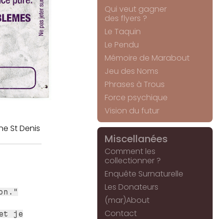
Qui veut gagner
des flyers ?
Le Taquin
Le Pendu
Mémoire de Marabout
Jeu des Noms
Phrases à Trous
Force psychique
Vision du futur
ne St Denis
Miscellanées
Comment les
collectionner ?
Enquête Surnaturelle
Les Donateurs
on."
(mar)About
Contact
et je