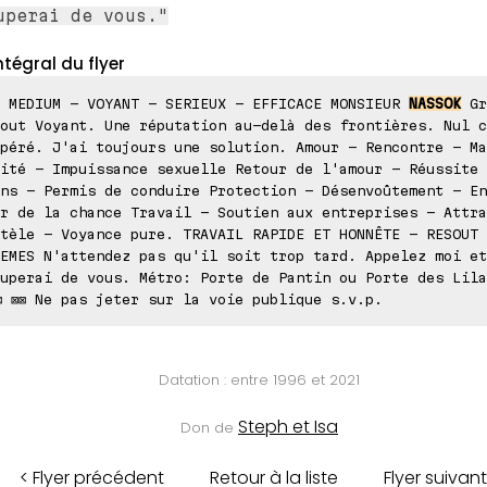
uperai de vous."
ntégral du flyer
D MEDIUM - VOYANT - SERIEUX - EFFICACE MONSIEUR
NASSOK
Gr
out Voyant. Une réputation au-delà des frontières. Nul c
péré. J'ai toujours une solution. Amour - Rencontre - Ma
ité - Impuissance sexuelle Retour de l'amour - Réussite 
ns - Permis de conduire Protection - Désenvoûtement - En
r de la chance Travail - Soutien aux entreprises - Attra
tèle - Voyance pure. TRAVAIL RAPIDE ET HONNÊTE - RESOUT 
EMES N'attendez pas qu'il soit trop tard. Appelez moi et
uperai de vous. Métro: Porte de Pantin ou Porte des Lila
⊠ ⊠⊠ Ne pas jeter sur la voie publique s.v.p.
Datation : entre 1996 et 2021
Steph et Isa
Don de
< Flyer précédent
Retour à la liste
Flyer suivant