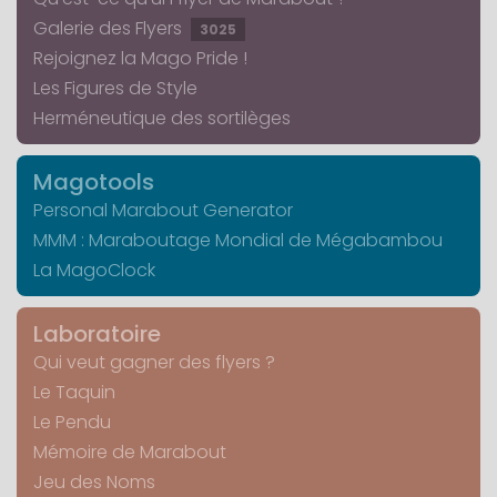
Galerie des Flyers
3025
Rejoignez la Mago Pride !
Les Figures de Style
Herméneutique des sortilèges
Magotools
Personal Marabout Generator
MMM : Maraboutage Mondial de Mégabambou
La MagoClock
Laboratoire
Qui veut gagner des flyers ?
Le Taquin
Le Pendu
Mémoire de Marabout
Jeu des Noms