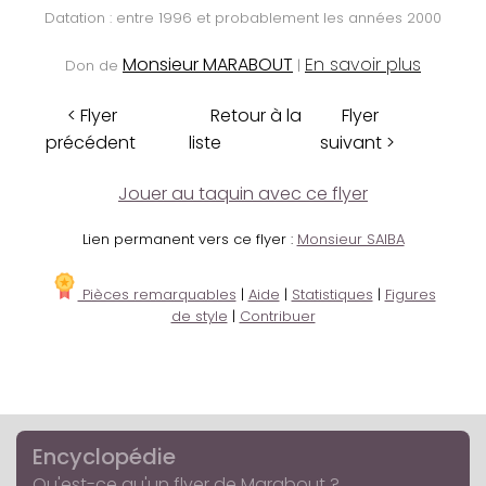
Datation : entre 1996 et probablement les années 2000
Monsieur MARABOUT
En savoir plus
Don de
|
< Flyer
Retour à la
Flyer
précédent
liste
suivant >
Jouer au taquin avec ce flyer
Lien permanent vers ce flyer :
Monsieur SAIBA
Pièces remarquables
|
Aide
|
Statistiques
|
Figures
de style
|
Contribuer
Encyclopédie
Qu'est-ce qu'un flyer de Marabout ?