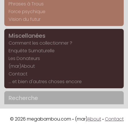
Phrases à Trous
Force psychique
Vision du futur
Miscellanées
Comment les collectionner ?
Enquête Surnaturelle
Les Donateurs
(mar)About
Contact
... et bien d'autres choses encore
Recherche
© 2026 megabambou.com
(mar)
About
Contact
•
•