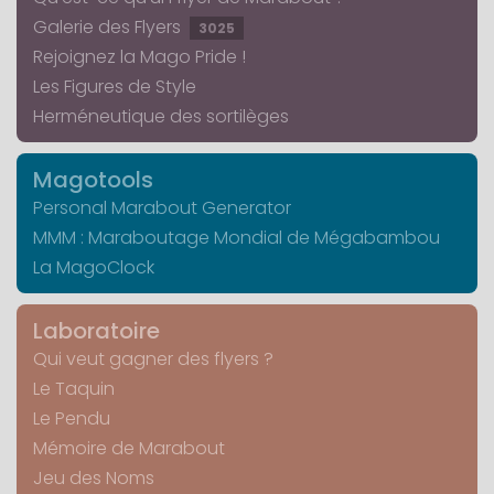
Galerie des Flyers
3025
Rejoignez la Mago Pride !
Les Figures de Style
Herméneutique des sortilèges
Magotools
Personal Marabout Generator
MMM : Maraboutage Mondial de Mégabambou
La MagoClock
Laboratoire
Qui veut gagner des flyers ?
Le Taquin
Le Pendu
Mémoire de Marabout
Jeu des Noms