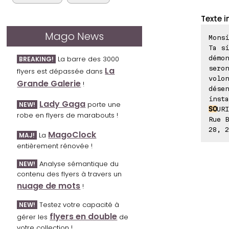
Texte i
Mago News
Mons
Ta s
démon
La barre des 3000
BREAKING!
sero
La
flyers est dépassée dans
volon
Grande Galerie
!
désen
insta
Lady Gaga
porte une
NEW!
SO
URI
robe en flyers de marabouts !
Rue B
28, 2
MagoClock
La
MAJ!
entièrement rénovée !
Analyse sémantique du
NEW!
contenu des flyers à travers un
nuage de mots
!
Testez votre capacité à
NEW!
flyers en double
gérer les
de
votre collection !