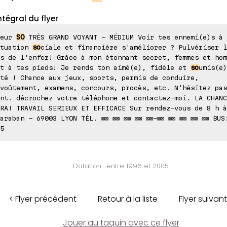
ntégral du flyer
ieur
SO
TRÈS GRAND VOYANT - MÉDIUM Voir tes ennemi(e)s à 
ituation
so
ciale et financière s'améliorer ? Pulvériser l
s de l'enfer! Grâce à mon étonnant secret, femmes et hom
nt à tes pieds! Je rends ton aimé(e), fidèle et
so
umis(e)
té ! Chance aux jeux, sports, permis de conduire,
voûtement, examens, concours, procès, etc. N'hésitez pas
nt. décrochez votre téléphone et contactez-moi. LA CHANC
RA! TRAVAIL SERIEUX ET EFFICACE Sur rendez-vous de 8 h à
araban - 69003 LYON TÉL. ⊠⊠ ⊠⊠ ⊠⊠ ⊠⊠ ⊠⊠-⊠⊠ ⊠⊠ ⊠⊠ ⊠⊠ ⊠⊠ BUS
5
Datation : entre 1996 et 2005
< Flyer précédent
Retour à la liste
Flyer suivant
Jouer au taquin avec ce flyer