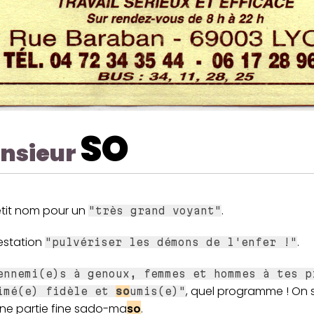
SO
nsieur
etit nom pour un
.
"très grand voyant"
estation
.
"pulvériser les démons de l'enfer !"
ennemi(e)s à genoux, femmes et hommes à tes p
, quel programme ! On s
imé(e) fidèle et
so
umis(e)"
ne partie fine sado-ma
so
.