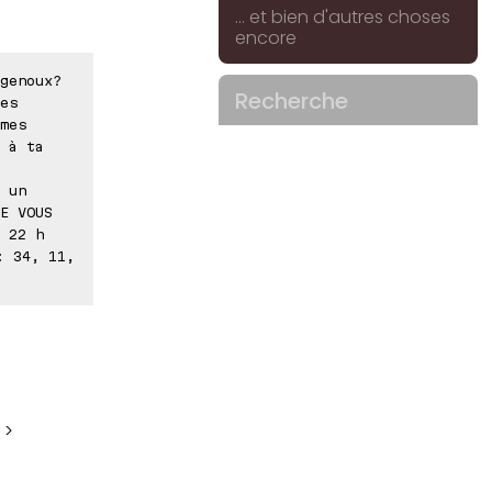
... et bien d'autres choses
encore
genoux?
Recherche
es
mes
 à ta
 un
E VOUS
 22 h
: 34, 11,
 >