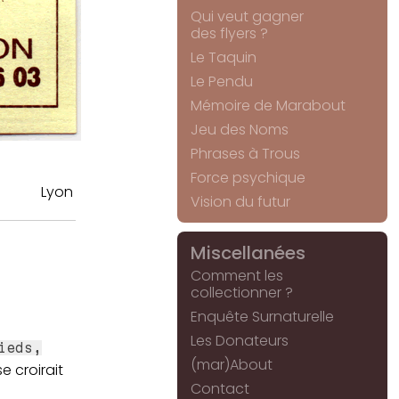
Qui veut gagner
des flyers ?
Le Taquin
Le Pendu
Mémoire de Marabout
Jeu des Noms
Phrases à Trous
Force psychique
Lyon
Vision du futur
Miscellanées
Comment les
collectionner ?
Enquête Surnaturelle
Les Donateurs
ieds,
(mar)About
e croirait
Contact