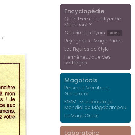
Encyclopédie
Qu'est-ce qu'un flyer de
Marabout ?
Galerie des Flyers
3025
 >
Rejoignez la Mago Pride !
Les Figures de Style
Herméneutique des
sortilèges
Magotools
Personal Marabout
Generator
MMM : Maraboutage
Mondial de Mégabambou
La MagoClock
Laboratoire