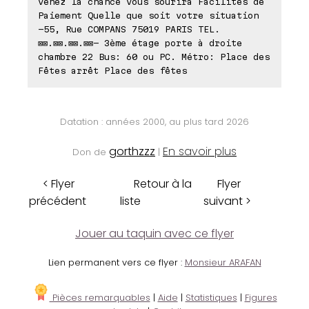
venez la chance vous sourira Facilités de
Paiement Quelle que soit votre situation
-55, Rue COMPANS 75019 PARIS TEL.
⊠⊠.⊠⊠.⊠⊠.⊠⊠- 3ème étage porte à droite
chambre 22 Bus: 60 ou PC. Métro: Place des
Fêtes arrêt Place des fêtes
Datation : années 2000, au plus tard 2026
gorthzzz
En savoir plus
Don de
|
< Flyer
Retour à la
Flyer
précédent
liste
suivant >
Jouer au taquin avec ce flyer
Lien permanent vers ce flyer :
Monsieur ARAFAN
Pièces remarquables
|
Aide
|
Statistiques
|
Figures