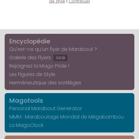
de style
|
Contribuer
Encyclopédie
Qu'est-ce qu'un flyer de Marabout ?
Galerie des Flyers
3018
Rejoignez la Mago Pride !
Les Figures de Style
Herméneutique des sortilèges
Magotools
Personal Marabout Generator
MMM : Maraboutage Mondial de Mégabambou
La MagoClock