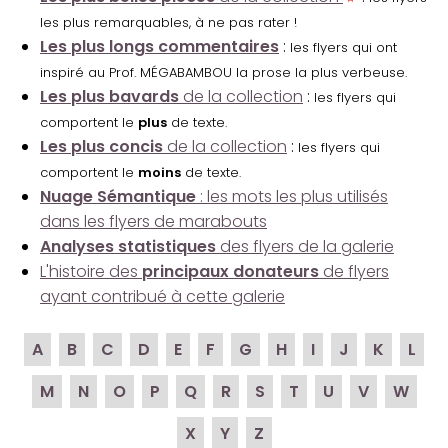
les plus remarquables, à ne pas rater !
Les plus longs commentaires
:
les flyers qui ont
inspiré au Prof. MÉGABAMBOU la prose la plus verbeuse.
Les plus bavards
de la collection
:
les flyers qui
comportent le
plus
de texte.
Les plus concis
de la collection
:
les flyers qui
comportent le
moins
de texte.
Nuage Sémantique
: les mots les plus utilisés
dans les flyers de marabouts
Analyses statistiques
des flyers de la galerie
L'histoire des
principaux donateurs
de flyers
ayant contribué à cette galerie
A
B
C
D
E
F
G
H
I
J
K
L
M
N
O
P
Q
R
S
T
U
V
W
X
Y
Z