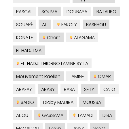
PASCAL
SOUMA
DOUBAYA
BATALIBO
SOUARÉ
ALI
FAKOLY
BASEHOU
KONATE
Chérif
ALAGAMA
EL HADJI MA
EL-HADJI THIORNO LAMINE SYLLA
Mouvement Raëlien
LAMINE
OMAR
ARAFAY
ABASY
BASA
SETY
CALO
SADIO
Diaby MADIBA
MOUSSA
ALIOU
GASSAMA
TAMADI
DIBA
MAMADOU
TASSY
TASSY
SANO