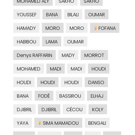
MOHAMED ALY
SAKHO
SAKHO
YOUSSEF
BANA
BILALI
OUMAR
HAMADY
MORO
MORO
FOFANA
HABIBOU
LAMA
OUMAR
Denys RAFFARIN
MADY
MORROT
MOHAMED
MADI
MADI
HOUDI
HOUDI
HOUDI
HOUDI
DANSO
BANA
FODÉ
BASSIROU
ELHAJ
DJIBRIL
DJIBRIL
CÉCOU
KOLY
YAYA
SIMA MAMADOU
BENGALI