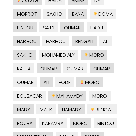
OUMAR
HAIDA
AMINE
NA
MORROT
SAKHO
BANA
DOMA
BINTOU
SAÏDI
OUMAR
HADH
HABIBOU
HABIBOU
BENGALI
ALI
SAKHO
MOHAMED ALY
MORO
KALIFA
OUMAR
OUMAR
OUMAR
OUMAR
ALI
FODÉ
MORO
BOUBACAR
MAHAMADY
MORO
MADY
MALIK
HAMADY
BENGALI
BOUBA
KARAMBA
MORO
BINTOU