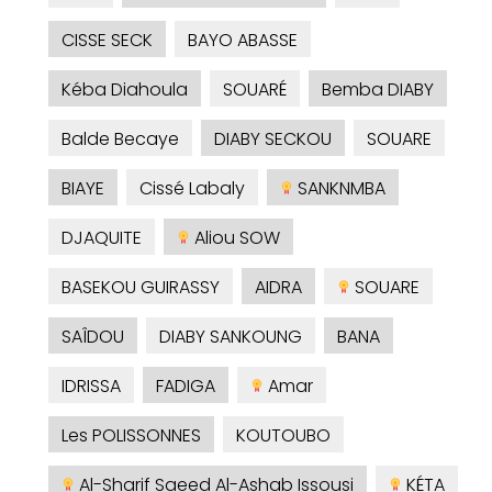
CISSE SECK
BAYO ABASSE
Kéba Diahoula
SOUARÉ
Bemba DIABY
Balde Becaye
DIABY SECKOU
SOUARE
BIAYE
Cissé Labaly
SANKNMBA
DJAQUITE
Aliou SOW
BASEKOU GUIRASSY
AIDRA
SOUARE
SAÎDOU
DIABY SANKOUNG
BANA
IDRISSA
FADIGA
Amar
Les POLISSONNES
KOUTOUBO
Al-Sharif Saeed Al-Ashab Issousi
KÉTA