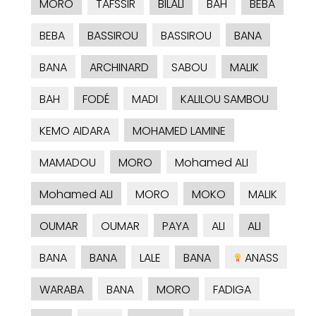
MORO
TAFSSIR
BILALI
BAH
BEBA
BEBA
BASSIROU
BASSIROU
BANA
BANA
ARCHINARD
SABOU
MALIK
BAH
FODÉ
MADI
KALILOU SAMBOU
KEMO AIDARA
MOHAMED LAMINE
MAMADOU
MORO
Mohamed ALI
Mohamed ALI
MORO
MOKO
MALIK
OUMAR
OUMAR
PAYA
ALI
ALI
BANA
BANA
LALE
BANA
ANASS
WARABA
BANA
MORO
FADIGA