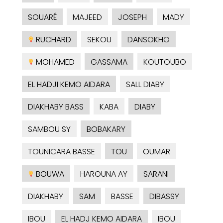
SOUARÉ
MAJEED
JOSEPH
MADY
RUCHARD
SEKOU
DANSOKHO
MOHAMED
GASSAMA
KOUTOUBO
EL HADJI KEMO AIDARA
SALL DIABY
DIAKHABY BASS
KABA
DIABY
SAMBOU SY
BOBAKARY
TOUNICARA BASSE
TOU
OUMAR
BOUWA
HAROUNA AY
SARANI
DIAKHABY
SAM
BASSE
DIBASSY
IBOU
EL HADJ KEMO AIDARA
IBOU