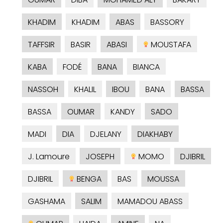
KHADIM
KHADIM
ABAS
BASSORY
TAFFSIR
BASIR
ABASI
MOUSTAFA
KABA
FODÉ
BANA
BIANCA
NASSOH
KHALIL
IBOU
BANA
BASSA
BASSA
OUMAR
KANDY
SADO
MADI
DIA
DJELANY
DIAKHABY
J. Lamoure
JOSEPH
MOMO
DJIBRIL
DJIBRIL
BENGA
BAS
MOUSSA
GASHAMA
SALIM
MAMADOU ABASS