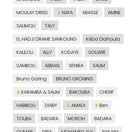
MOULAY DRISS
NAFA
ABASSE
AMINE
SALIMOU
TALY
EL HADJI DRAME SANKOUNG
Kéba Diahoula
KALILOU
ALLY
KODAYE
SOUARE
SAMBOU
ABBASI
SENIBA
SALIM
Bruno Göring
BRUNO GRÖNING
KARAMBA & SALIM
BAKOUBA
CHERIF
HABIBOU
DIABY
AMADI
Ben
TOUBA
BADARA
MOROH
BADARA
OUMAR
DIBA
MOHAMED ALY
BAKARY