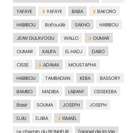
YAFAYE
YAFAYE
BABA
BAKORO
HABIBOU
Bafoudé
SAKHO
HABIBOU
JEAN GULAVOGU
WALLO
OUMAR
OUMAR
KALIFA
EL HADJ
DABO
CISSE
ADAMA
MOUSTAPHA
HABIBOU
TAMBADIAN
KEBA
BASSORY
BAMBO
MADIBA
LABANY
CISSEKEBA
Basir
SOUMA
JOSEPH
JOSEPH
DJILI
DJIBA
ISMAËL
Le chemin du BONHEUR
l'appel de la Vie