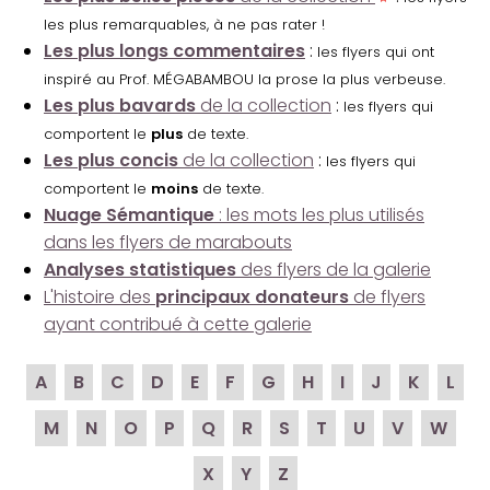
les plus remarquables, à ne pas rater !
Les plus longs commentaires
:
les flyers qui ont
inspiré au Prof. MÉGABAMBOU la prose la plus verbeuse.
Les plus bavards
de la collection
:
les flyers qui
comportent le
plus
de texte.
Les plus concis
de la collection
:
les flyers qui
comportent le
moins
de texte.
Nuage Sémantique
: les mots les plus utilisés
dans les flyers de marabouts
Analyses statistiques
des flyers de la galerie
L'histoire des
principaux donateurs
de flyers
ayant contribué à cette galerie
A
B
C
D
E
F
G
H
I
J
K
L
M
N
O
P
Q
R
S
T
U
V
W
X
Y
Z