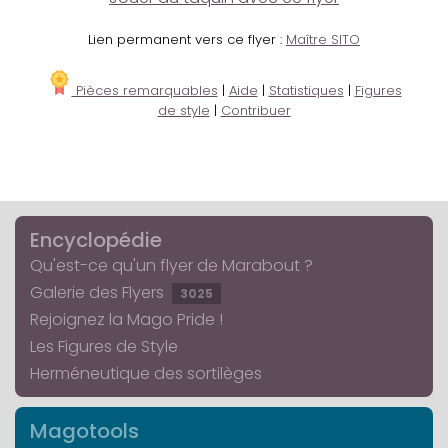
Lien permanent vers ce flyer :
Maître SITO
Pièces remarquables
|
Aide
|
Statistiques
|
Figures
de style
|
Contribuer
Encyclopédie
Qu'est-ce qu'un flyer de Marabout ?
Galerie des Flyers
3025
Rejoignez la Mago Pride !
Les Figures de Style
Herméneutique des sortilèges
Magotools