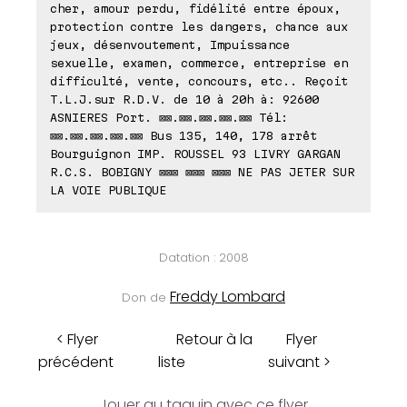
cher, amour perdu, fidélité entre époux,
protection contre les dangers, chance aux
jeux, désenvoutement, Impuissance
sexuelle, examen, commerce, entreprise en
difficulté, vente, concours, etc.. Reçoit
T.L.J.sur R.D.V. de 10 à 20h à: 92600
ASNIERES Port. ⊠⊠.⊠⊠.⊠⊠.⊠⊠.⊠⊠ Tél:
⊠⊠.⊠⊠.⊠⊠.⊠⊠.⊠⊠ Bus 135, 140, 178 arrêt
Bourguignon IMP. ROUSSEL 93 LIVRY GARGAN
R.C.S. BOBIGNY ⊠⊠⊠ ⊠⊠⊠ ⊠⊠⊠ NE PAS JETER SUR
LA VOIE PUBLIQUE
Datation : 2008
Freddy Lombard
Don de
< Flyer
Retour à la
Flyer
précédent
liste
suivant >
Jouer au taquin avec ce flyer