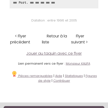
⊠⊠ Port. ⊠⊠ ⊠⊠ ⊠⊠ ⊠⊠ ⊠⊠
Datation : entre 1996 et 2005
< Flyer
Retour à la
Flyer
précédent
liste
suivant >
Jouer au taquin avec ce flyer
Lien permanent vers ce flyer :
Monsieur KALIFA
Pièces remarquables
|
Aide
|
Statistiques
|
Figures
de style
|
Contribuer