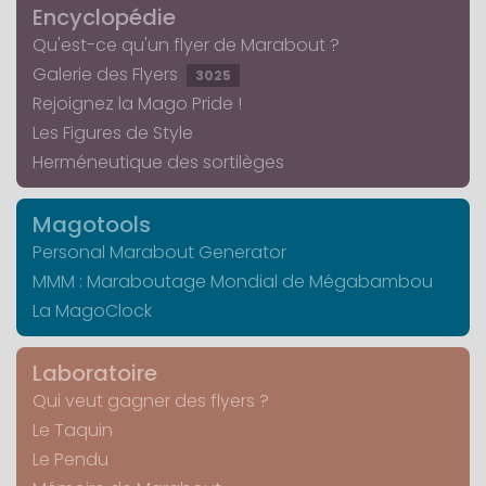
Encyclopédie
Qu'est-ce qu'un flyer de Marabout ?
Galerie des Flyers
3025
Rejoignez la Mago Pride !
Les Figures de Style
Herméneutique des sortilèges
Magotools
Personal Marabout Generator
MMM : Maraboutage Mondial de Mégabambou
La MagoClock
Laboratoire
Qui veut gagner des flyers ?
Le Taquin
Le Pendu