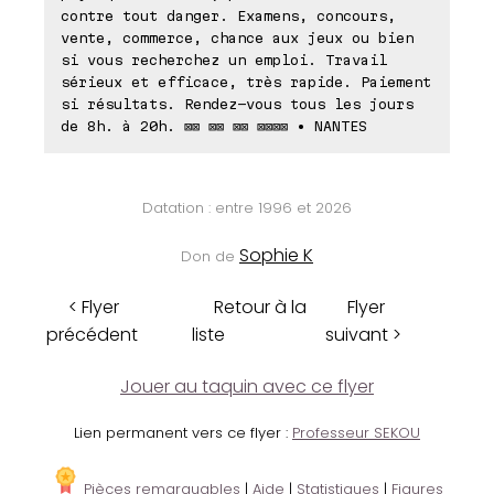
contre tout danger. Examens, concours,
vente, commerce, chance aux jeux ou bien
si vous recherchez un emploi. Travail
sérieux et efficace, très rapide. Paiement
si résultats. Rendez-vous tous les jours
de 8h. à 20h. ⊠⊠ ⊠⊠ ⊠⊠ ⊠⊠⊠⊠ • NANTES
Datation : entre 1996 et 2026
Sophie K
Don de
< Flyer
Retour à la
Flyer
précédent
liste
suivant >
Jouer au taquin avec ce flyer
Lien permanent vers ce flyer :
Professeur SEKOU
Pièces remarquables
|
Aide
|
Statistiques
|
Figures