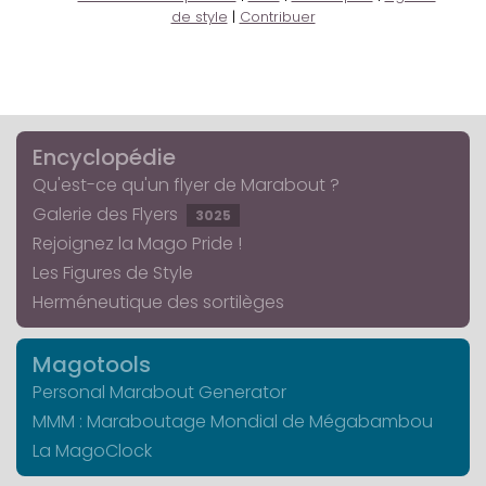
de style
|
Contribuer
Encyclopédie
Qu'est-ce qu'un flyer de Marabout ?
Galerie des Flyers
3025
Rejoignez la Mago Pride !
Les Figures de Style
Herméneutique des sortilèges
Magotools
Personal Marabout Generator
MMM : Maraboutage Mondial de Mégabambou
La MagoClock