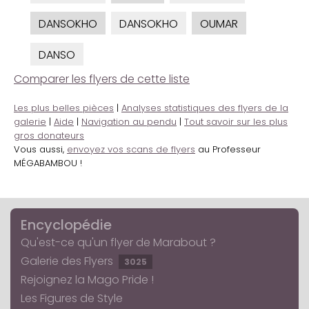
DANSOKHO
DANSOKHO
OUMAR
DANSO
Comparer les flyers de cette liste
Les plus belles pièces
|
Analyses statistiques des flyers de la
galerie
|
Aide
|
Navigation au pendu
|
Tout savoir sur les plus
gros donateurs
Vous aussi,
envoyez vos scans de flyers
au Professeur
MÉGABAMBOU !
Encyclopédie
Qu'est-ce qu'un flyer de Marabout ?
Galerie des Flyers
3025
Rejoignez la Mago Pride !
Les Figures de Style