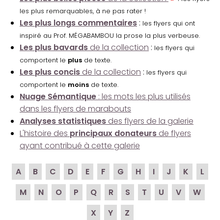
les plus remarquables, à ne pas rater !
Les plus longs commentaires
:
les flyers qui ont
inspiré au Prof. MÉGABAMBOU la prose la plus verbeuse.
Les plus bavards
de la collection
:
les flyers qui
comportent le
plus
de texte.
Les plus concis
de la collection
:
les flyers qui
comportent le
moins
de texte.
Nuage Sémantique
: les mots les plus utilisés
dans les flyers de marabouts
Analyses statistiques
des flyers de la galerie
L'histoire des
principaux donateurs
de flyers
ayant contribué à cette galerie
A
B
C
D
E
F
G
H
I
J
K
L
M
N
O
P
Q
R
S
T
U
V
W
X
Y
Z