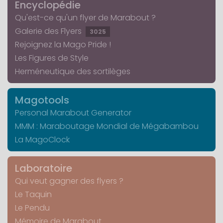
Encyclopédie
Qu'est-ce qu'un flyer de Marabout ?
Galerie des Flyers
3025
Rejoignez la Mago Pride !
Les Figures de Style
Herméneutique des sortilèges
Magotools
Personal Marabout Generator
MMM : Maraboutage Mondial de Mégabambou
La MagoClock
Laboratoire
Qui veut gagner des flyers ?
Le Taquin
Le Pendu
Mémoire de Marabout