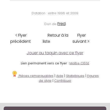
Datation : entre 1996 et 2009
Fred
Don de
< Flyer
Retour à la
Flyer
précédent
liste
suivant >
Jouer au taquin avec ce flyer
Lien permanent vers ce flyer :
Maître CISSE
Pièces remarquables
|
Aide
|
Statistiques
|
Figures
de style
|
Contribuer