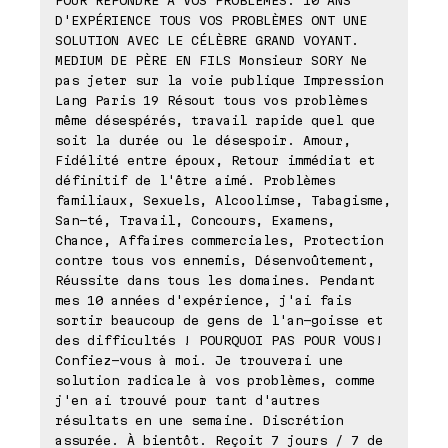
POUR RÉPONDRE A VOS PROBLEMES. 10 ANS
D'EXPÉRIENCE TOUS VOS PROBLÈMES ONT UNE
SOLUTION AVEC LE CÉLÈBRE GRAND VOYANT.
MEDIUM DE PÈRE EN FILS Monsieur SORY Ne
pas jeter sur la voie publique Impression
Lang Paris 19 Résout tous vos problèmes
même désespérés, travail rapide quel que
soit la durée ou le désespoir. Amour,
Fidélité entre époux, Retour immédiat et
définitif de l'être aimé. Problèmes
familiaux, Sexuels, Alcoolimse, Tabagisme,
San-té, Travail, Concours, Examens,
Chance, Affaires commerciales, Protection
contre tous vos ennemis, Désenvoûtement,
Réussite dans tous les domaines. Pendant
mes 10 années d'expérience, j'ai fais
sortir beaucoup de gens de l'an-goisse et
des difficultés ! POURQUOI PAS POUR VOUS!
Confiez-vous à moi. Je trouverai une
solution radicale à vos problèmes, comme
j'en ai trouvé pour tant d'autres
résultats en une semaine. Discrétion
assurée. À bientôt. Reçoit 7 jours / 7 de