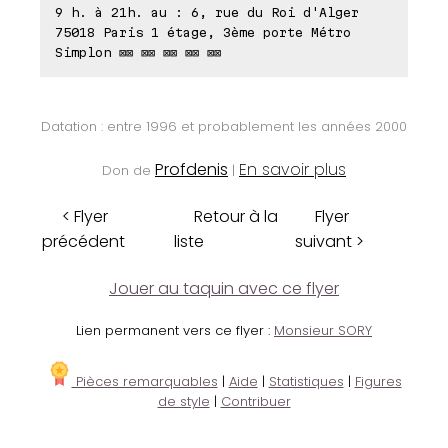
9 h. à 21h. au : 6, rue du Roi d'Alger
75018 Paris 1 étage, 3ème porte Métro
Simplon ⊠⊠ ⊠⊠ ⊠⊠ ⊠⊠ ⊠⊠
Datation : entre 1996 et probablement les années 2000
Profdenis
En savoir plus
Don de
|
< Flyer
Retour à la
Flyer
précédent
liste
suivant >
Jouer au taquin avec ce flyer
Lien permanent vers ce flyer :
Monsieur SORY
Pièces remarquables
|
Aide
|
Statistiques
|
Figures
de style
|
Contribuer