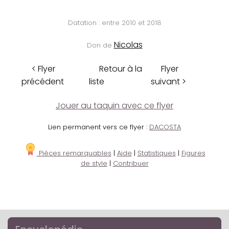
Datation : entre 2010 et 2018
Nicolas
Don de
< Flyer
Retour à la
Flyer
précédent
liste
suivant >
Jouer au taquin avec ce flyer
Lien permanent vers ce flyer :
DACOSTA
Pièces remarquables
|
Aide
|
Statistiques
|
Figures
de style
|
Contribuer