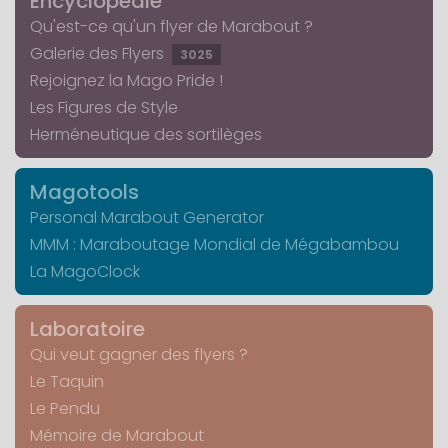
Encyclopédie
Qu'est-ce qu'un flyer de Marabout ?
Galerie des Flyers
3025
Rejoignez la Mago Pride !
Les Figures de Style
Herméneutique des sortilèges
Magotools
Personal Marabout Generator
MMM : Maraboutage Mondial de Mégabambou
La MagoClock
Laboratoire
Qui veut gagner des flyers ?
Le Taquin
Le Pendu
Mémoire de Marabout