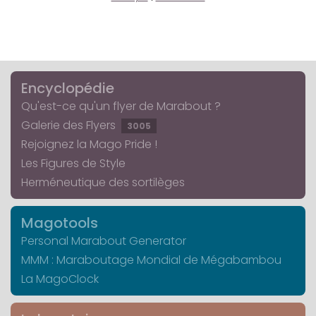
Encyclopédie
Qu'est-ce qu'un flyer de Marabout ?
Galerie des Flyers
3005
Rejoignez la Mago Pride !
Les Figures de Style
Herméneutique des sortilèges
Magotools
Personal Marabout Generator
MMM : Maraboutage Mondial de Mégabambou
La MagoClock