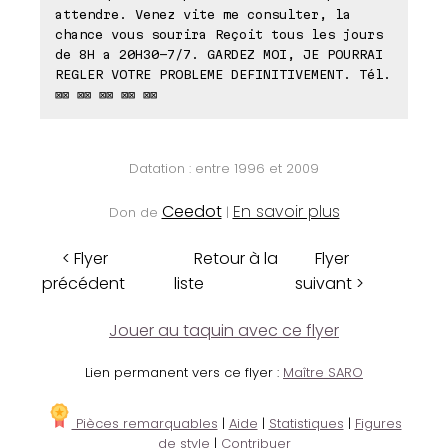
attendre. Venez vite me consulter, la
chance vous sourira Reçoit tous les jours
de 8H a 20H30-7/7. GARDEZ MOI, JE POURRAI
REGLER VOTRE PROBLEME DEFINITIVEMENT. Tél.
⊠⊠ ⊠⊠ ⊠⊠ ⊠⊠ ⊠⊠
Datation : entre 1996 et 2009
Ceedot
En savoir plus
Don de
|
< Flyer
Retour à la
Flyer
précédent
liste
suivant >
Jouer au taquin avec ce flyer
Lien permanent vers ce flyer :
Maître SARO
Pièces remarquables
|
Aide
|
Statistiques
|
Figures
de style
|
Contribuer