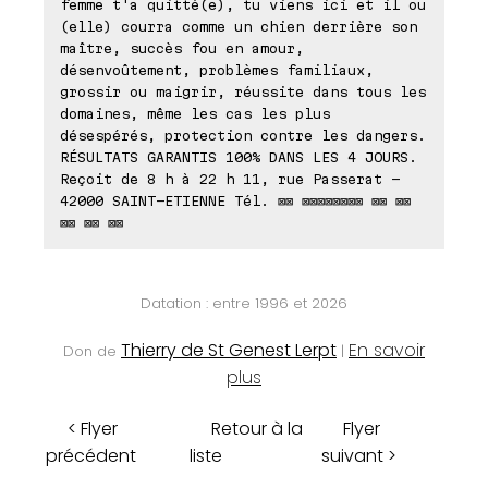
femme t'a quitté(e), tu viens ici et il ou
(elle) courra comme un chien derrière son
maître, succès fou en amour,
désenvoûtement, problèmes familiaux,
grossir ou maigrir, réussite dans tous les
domaines, même les cas les plus
désespérés, protection contre les dangers.
RÉSULTATS GARANTIS 100% DANS LES 4 JOURS.
Reçoit de 8 h à 22 h 11, rue Passerat -
42000 SAINT-ETIENNE Tél. ⊠⊠ ⊠⊠⊠⊠⊠⊠⊠⊠ ⊠⊠ ⊠⊠
⊠⊠ ⊠⊠ ⊠⊠
Datation : entre 1996 et 2026
Thierry de St Genest Lerpt
En savoir
Don de
|
plus
< Flyer
Retour à la
Flyer
précédent
liste
suivant >