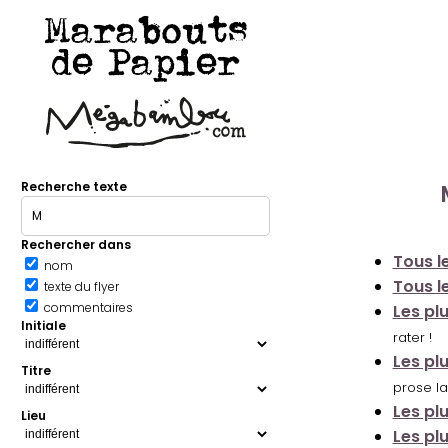
Marabouts
de Papier
Recherche texte
Rechercher dans
Tous le
nom
Tous le
texte du flyer
commentaires
Les pl
Initiale
rater !
Les pl
Titre
prose la
Les pl
Lieu
Les pl