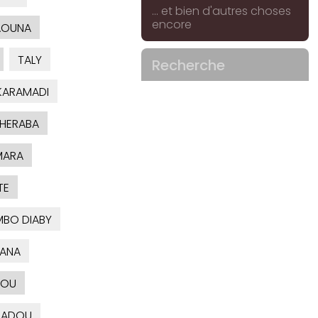
... et bien d'autres choses
encore
AOUNA
TALY
Recherche
ARAMADI
HERABA
MARA
TE
MBO DIABY
ANA
OU
ADOU