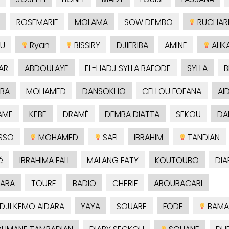
ROSEMARIE
MOLAMA
SOW DEMBO
RUCHAR
U
Ryan
BISSIRY
DJIERIBA
AMINE
ALIK
AR
ABDOULAYE
EL-HADJ SYLLA BAFODE
SYLLA
B
BA
MOHAMED
DANSOKHO
CELLOU FOFANA
AI
AME
KEBE
DRAMÉ
DEMBA DIATTA
SEKOU
DA
SSO
MOHAMED
SAFI
IBRAHIM
TANDIAN
é
IBRAHIMA FALL
MALANG FATY
KOUTOUBO
DIA
ARA
TOURE
BADIO
CHERIF
ABOUBACARI
ADJI KEMO AIDARA
YAYA
SOUARE
FODE
BAMA