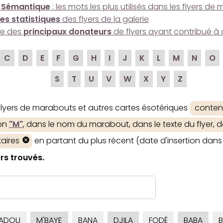
 Sémantique
: les mots les plus utilisés dans les flyers d
es statistiques
des flyers de la galerie
ire des
principaux donateurs
de flyers ayant contribué à 
C
D
E
F
G
H
I
J
K
L
M
N
O
S
T
U
V
W
X
Y
Z
 flyers de marabouts et autres cartes ésotériques
conten
ion
"M"
, dans le nom du marabout, dans le texte du flyer, d
aires
en partant du plus récent (date d'insertion dans 
rs trouvés.
ADOU
M'BAYE
BANA
DJILA
FODÉ
BABA
B