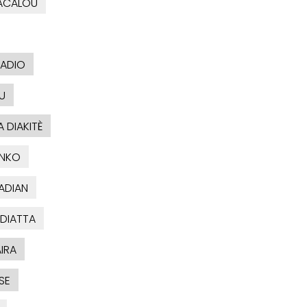
ACALOU
BADIO
U
 DIAKITÈ
ONKO
ADIAN
 DIATTA
IRA
SE