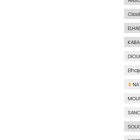
ANSO
Ciss
ELHA
KABA
DIOU
Elha
NA
MOU
SAN
SOUG