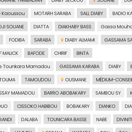
UMANE TAMBADIAN
DIABY SECKOU
SOUANE
DU
é Kaoussou
MOTARH SARABA
SALL DIABY
BADIO 
DJI SOUANE
DIATTA
DIAKHABY BASS
Gassa Mouh
FODIBA
SARABA
DIABY ALMAMI
GASSAMA S
F MALICK
BAFODE
CHIRIF
BINTA
je Tounkara Mamadou
GASSAMA KARABA
DIABY
TOUMA
TAMOUDOU
OUSMANE
MÉDIUM-CONSEI
SSAY MAMADOU
BARRO ABOBAKARY
SAMBOU SY
OUO
CISSOKO HABIBOU
BOBAKARY
DIANKO
DI
ANDI
DALABA
TOUNICARA BASSE
NABE
DIVINIT