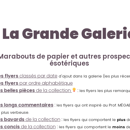
La Grande Galeri
Marabouts de papier et autres prospe
ésotériques
s flyers
classés par date
d'ajout dans la galerie (les plus réc
s flyers
par ordre alphabétique
us belles pièces
de la collection
:
les flyers les plus remarq
us longs commentaires
:
les flyers qui ont inspiré au Prof. MÉ
 plus verbeuse.
us bavards
de la collection
:
les flyers qui comportent le
plus
de
us concis
de la collection
:
les flyers qui comportent le
moins
de