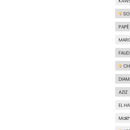
KAW
SO
PAPÉ
MAR
FAUD
CHE
DIAM
AZIZ
EL H
Makh