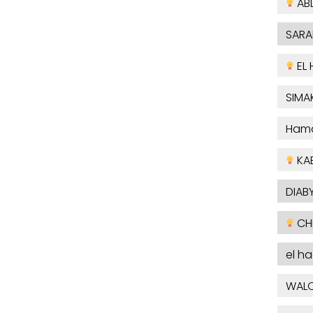
AB
SARA
EL 
SIMA
Ham
KA
DIABY
CHE
el h
WAL