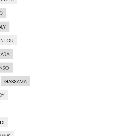
D
ALY
INTOU
DARA
NSO
GASSAMA
BY
DI