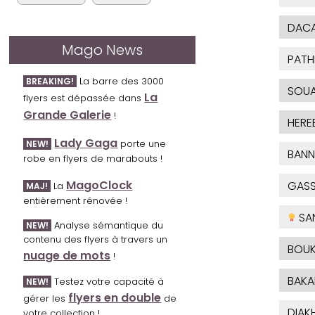
DAC
Mago News
PATH
La barre des 3000
BREAKING!
SOUA
La
flyers est dépassée dans
Grande Galerie
!
HERE
Lady Gaga
porte une
NEW!
BANN
robe en flyers de marabouts !
MagoClock
GAS
La
MAJ!
entièrement rénovée !
SA
Analyse sémantique du
NEW!
contenu des flyers à travers un
BOUK
nuage de mots
!
BAKA
Testez votre capacité à
NEW!
flyers en double
gérer les
de
DIAKH
votre collection !