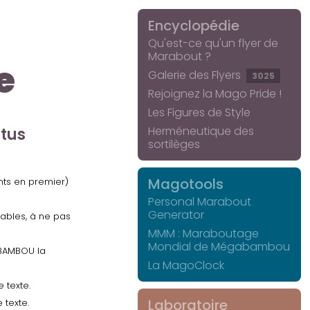
Encyclopédie
Qu'est-ce qu'un flyer de
Marabout ?
e
Galerie des Flyers
3025
Rejoignez la Mago Pride !
Les Figures de Style
Herméneutique des
ctus
sortilèges
Magotools
ents en premier)
Personal Marabout
Generator
uables, à ne pas
MMM : Maraboutage
Mondial de Mégabambou
GABAMBOU la
La MagoClock
 texte.
Laboratoire
 texte.