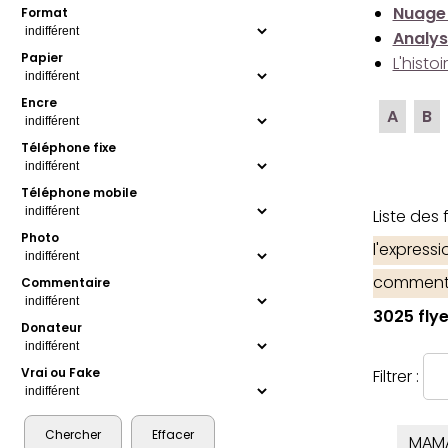
Nuage
Format
Analys
Papier
L'histo
Encre
A
B
Téléphone fixe
Téléphone mobile
Liste des
Photo
l'express
comment
Commentaire
3025 flye
Donateur
Vrai ou Fake
Filtrer :
MAM