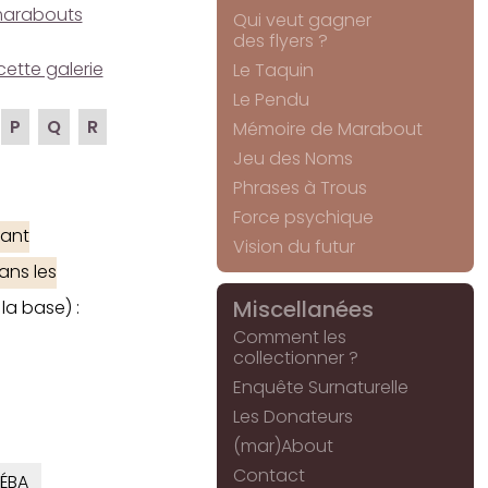
e marabouts
Qui veut gagner
des flyers ?
cette galerie
Le Taquin
Le Pendu
P
Q
R
Mémoire de Marabout
Jeu des Noms
Phrases à Trous
Force psychique
ant
Vision du futur
ans les
Miscellanées
la base) :
Comment les
collectionner ?
Enquête Surnaturelle
Les Donateurs
(mar)About
Contact
ÉBA