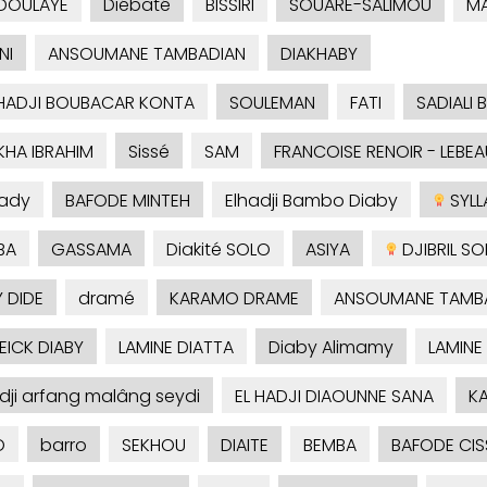
DOULAYE
Diébaté
BISSIRI
SOUARE-SALIMOU
M
NI
ANSOUMANE TAMBADIAN
DIAKHABY
HADJI BOUBACAR KONTA
SOULEMAN
FATI
SADIALI 
KHA IBRAHIM
Sissé
SAM
FRANCOISE RENOIR - LEBEA
ady
BAFODE MINTEH
Elhadji Bambo Diaby
SYLLA
BA
GASSAMA
Diakité SOLO
ASIYA
DJIBRIL S
 DIDE
dramé
KARAMO DRAME
ANSOUMANE TAMB
ICK DIABY
LAMINE DIATTA
Diaby Alimamy
LAMINE
adji arfang malâng seydi
EL HADJI DIAOUNNE SANA
KA
O
barro
SEKHOU
DIAITE
BEMBA
BAFODE CIS