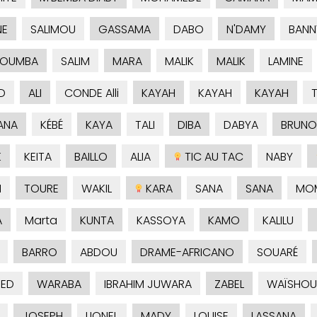
NE
SALIMOU
GASSAMA
DABO
N'DAMY
BANN
KOUMBA
SALIM
MARA
MALIK
MALIK
LAMINE
D
ALI
CONDE Alli
KAYAH
KAYAH
KAYAH
ANA
KÉBÉ
KAYA
TALI
DIBA
DABYA
BRUNO
K
KEITA
BAILLO
ALIA
TIC AU TAC
NABY
H
TOURE
WAKIL
KARA
SANA
SANA
MO
A
Marta
KUNTA
KASSOYA
KAMO
KALILU
BARRO
ABDOU
DRAME-AFRICANO
SOUARÉ
ED
WARABA
IBRAHIM JUWARA
ZABEL
WAÏSHOU
JOSEPH
LIONEL
MADY
LOUISE
LASSANA