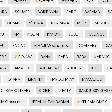
SU
JAMMEY
FOFANA
WARABA
TOU
TALL
URA
SOUARE
SORIBANNA
SARO
SARAMA
S
OUMAR
N'TOMA
N'FARAMA
MORI
MENDÈS
OUF
MA
KODAÏ
KANDYI
JOSEF
HAÏDARA
AU
FADIADI
ELHAJI Mouhamed
DOADIABY
DIA
RIF
BOUWA
BANA
BABAÏ
BABA
KARAMO
ATA
AMADOU
ABUBACAR
ABOULAÉ
KÉBÉ
B
FOFANA
IBRAHIM
HAROUNA AY
MAMADOU
ADJ BAMBO DIABY
SIDIBIE
FATY
SAMOUSSY GASS
ily Gassama
IBRAHIM TAMBADIAN
KENEMA DIABY