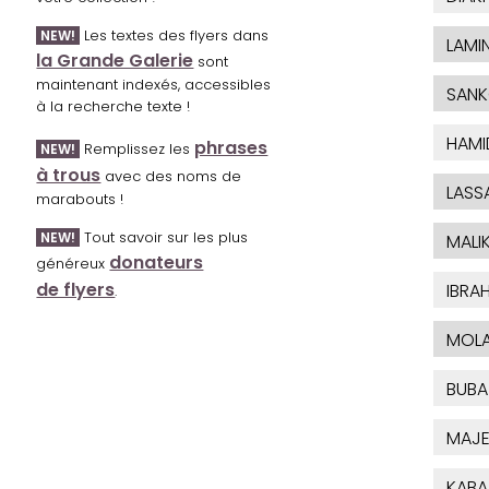
Les textes des flyers dans
NEW!
LAMI
la Grande Galerie
sont
maintenant indexés, accessibles
SAN
à la recherche texte !
HAMI
phrases
Remplissez les
NEW!
à trous
avec des noms de
LASS
marabouts !
Tout savoir sur les plus
NEW!
MALI
donateurs
généreux
de flyers
IBRA
.
MOL
BUBA
MAJE
KABA