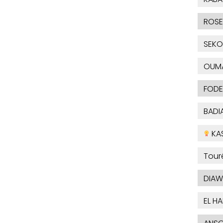
ROSE
SEKO
OUM
FODE
BADI
KA
Tour
DIAW
EL H