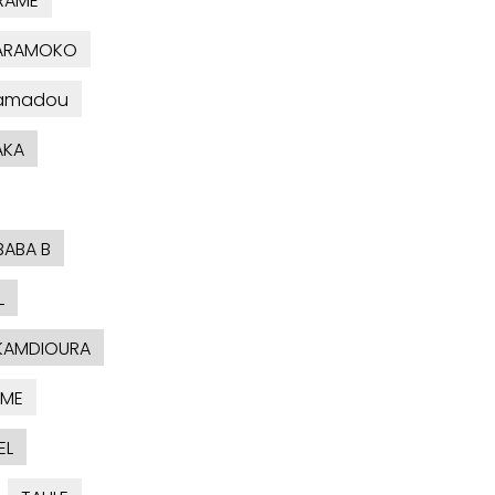
RAME
KARAMOKO
amadou
AKA
BABA B
L
KAMDIOURA
AME
EL