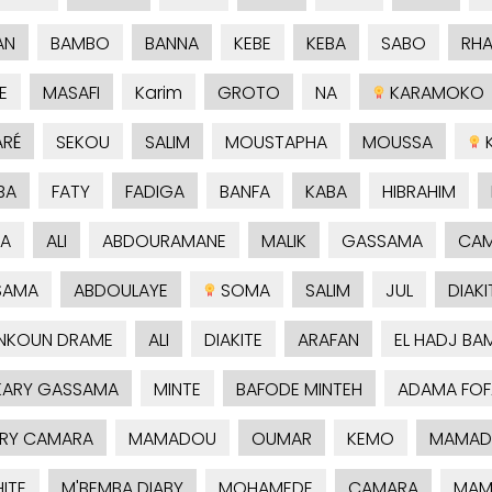
AN
BAMBO
BANNA
KEBE
KEBA
SABO
RH
E
MASAFI
Karim
GROTO
NA
KARAMOKO
RÉ
SEKOU
SALIM
MOUSTAPHA
MOUSSA
K
BA
FATY
FADIGA
BANFA
KABA
HIBRAHIM
A
ALI
ABDOURAMANE
MALIK
GASSAMA
CA
SAMA
ABDOULAYE
SOMA
SALIM
JUL
DIAKI
NKOUN DRAME
ALI
DIAKITE
ARAFAN
EL HADJ BA
ARY GASSAMA
MINTE
BAFODE MINTEH
ADAMA FOF
RY CAMARA
MAMADOU
OUMAR
KEMO
MAMAD
ITE
M'BEMBA DIABY
MOHAMEDE
CAMARA
MAM