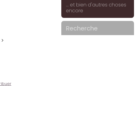
... et bien d'autres choses
encore
Recherche
 >
ribuer