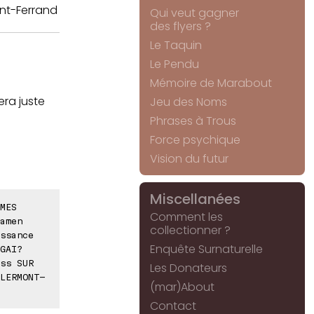
nt-Ferrand
Qui veut gagner
des flyers ?
Le Taquin
Le Pendu
Mémoire de Marabout
era juste
Jeu des Noms
Phrases à Trous
Force psychique
Vision du futur
Miscellanées
MES
Comment les
amen
collectionner ?
ssance
Enquête Surnaturelle
GAI?
ss SUR
Les Donateurs
LERMONT-
(mar)About
Contact