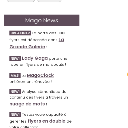
Mago News
La barre des 3000
BREAKING!
La
flyers est dépassée dans
Grande Galerie
!
Lady Gaga
porte une
NEW!
robe en flyers de marabouts !
MagoClock
La
MAJ!
entièrement rénovée !
Analyse sémantique du
NEW!
contenu des flyers à travers un
nuage de mots
!
Testez votre capacité à
NEW!
flyers en double
gérer les
de
votre collection !