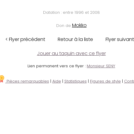
Datation : entre 1996 et 2008
Mokko
Don de
< Flyer précédent
Retour à la liste
Flyer suivant
Jouer au taquin avec ce flyer
Lien permanent vers ce flyer :
Monsieur SENY
Pièces remarquables
|
Aide
|
Statistiques
|
Figures de style
|
Cont