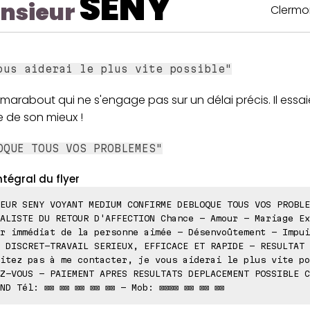
SENY
nsieur
Clermo
ous aiderai le plus vite possible"
 marabout qui ne s'engage pas sur un délai précis. Il essai
e de son mieux !
OQUE TOUS VOS PROBLEMES"
ntégral du flyer
EUR SENY VOYANT MEDIUM CONFIRME DEBLOQUE TOUS VOS PROBLE
ALISTE DU RETOUR D'AFFECTION Chance - Amour - Mariage Ex
r immédiat de la personne aimée - Désenvoûtement - Impui
 DISCRET-TRAVAIL SERIEUX, EFFICACE ET RAPIDE - RESULTAT 
itez pas à me contacter, je vous aiderai le plus vite po
Z-VOUS - PAIEMENT APRES RESULTATS DEPLACEMENT POSSIBLE C
ND Tél: ⊠⊠ ⊠⊠ ⊠⊠ ⊠⊠ ⊠⊠ - Mob: ⊠⊠⊠⊠ ⊠⊠ ⊠⊠ ⊠⊠