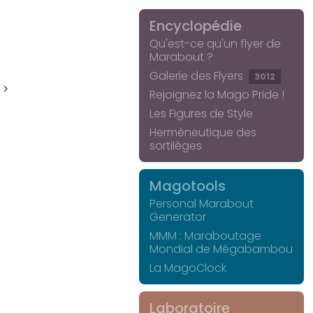
Encyclopédie
Qu'est-ce qu'un flyer de
Marabout ?
Galerie des Flyers
3012
 >
Rejoignez la Mago Pride !
Les Figures de Style
Herméneutique des
sortilèges
Magotools
Personal Marabout
Generator
MMM : Maraboutage
Mondial de Mégabambou
La MagoClock
Laboratoire