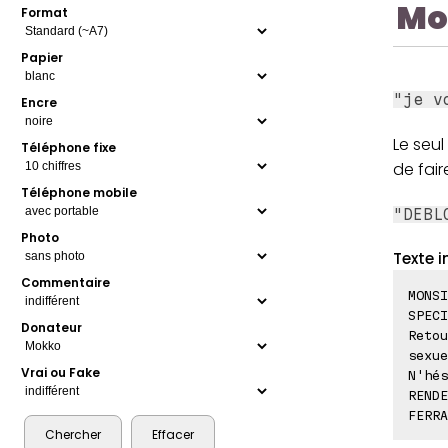
Mo
Format
Papier
"je v
Encre
Le seul
Téléphone fixe
de fair
Téléphone mobile
"DEBL
Photo
Texte i
Commentaire
MONSI
SPECI
Donateur
Retou
sexue
Vrai ou Fake
N'hés
RENDE
FERRA