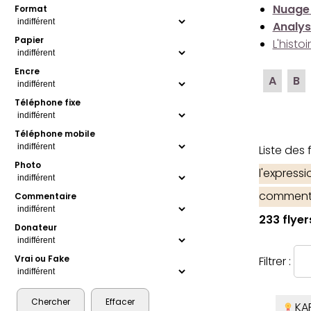
Nuage
Format
Analys
Papier
L'histo
Encre
A
B
Téléphone fixe
Téléphone mobile
Liste des
Photo
l'express
comment
Commentaire
233 flyer
Donateur
Vrai ou Fake
Filtrer :
KA