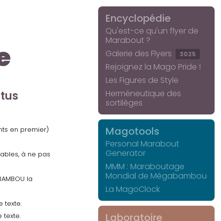
Encyclopédie
Qu'est-ce qu'un flyer de
Marabout ?
e
Galerie des Flyers
3025
Rejoignez la Mago Pride !
Les Figures de Style
Herméneutique des
ctus
sortilèges
Magotools
ents en premier)
Personal Marabout
Generator
uables, à ne pas
MMM : Maraboutage
Mondial de Mégabambou
GABAMBOU la
La MagoClock
 texte.
Laboratoire
 texte.