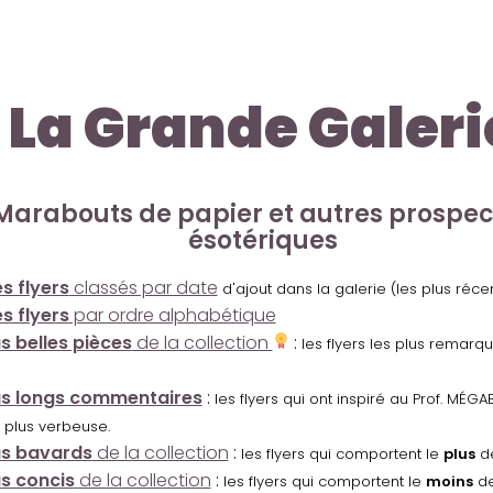
La Grande Galeri
Marabouts de papier et autres prospe
ésotériques
s flyers
classés par date
d'ajout dans la galerie (les plus réc
s flyers
par ordre alphabétique
us belles pièces
de la collection
:
les flyers les plus remarq
us longs commentaires
:
les flyers qui ont inspiré au Prof. MÉ
 plus verbeuse.
us bavards
de la collection
:
les flyers qui comportent le
plus
de
us concis
de la collection
:
les flyers qui comportent le
moins
de