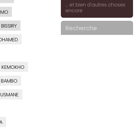
... et bien d'autres choses
encore
OMO
BISSIRY
Recherche
HAMED
E KEMOKHO
 BAMBO
USMANE
A