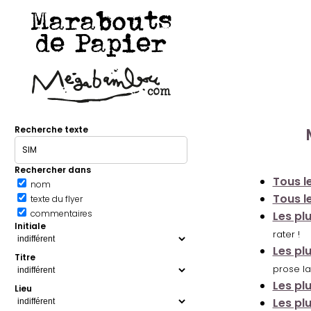
Marabouts
de Papier
Recherche texte
Rechercher dans
Tous le
nom
Tous le
texte du flyer
commentaires
Les pl
Initiale
rater !
Les pl
Titre
prose la
Les pl
Lieu
Les pl