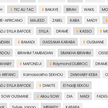
H
TIC AU TAC
BAKAYE
IBRAH
WAKIL
M
E-AFRICANO
MAJEED
ZABEL
KABA
MADY
ADJ SYLLA BAFODE
SYLLA
DRAMÉ
KASSO
MO
NDIAN
BAMADI
GASSAMA KARABA
OUSMANE
ADOU
IBRAHIM TAMBADIAN
SIMAKHA IBRAHIM
CISS
AKHABY
MAFONDJI
Raymond DUBROC
DRAME
é ARFANC
Kamassokho SEKHOU
DIAKHABY KEBA
O
ADJ SYLLA BAFODE
DIAKITE
El hadji SEKOU
 SOW OUSMANE
Aliou SOW
DIA
MADI
FADIG
ar
Sylvie Jango
MBANSY
KABABA