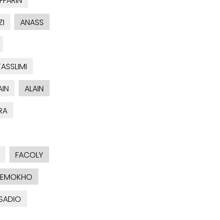
FFARIN
ZI
ANASS
TASSLIMI
AIN
ALAIN
RA
FACOLY
KEMOKHO
SADIO