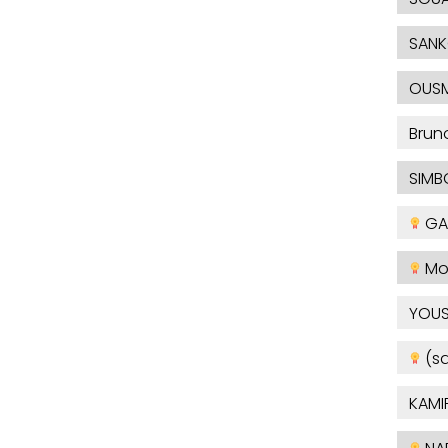
SAN
OUS
Brun
SIMB
GA
Mo
YOU
(s
KAMI