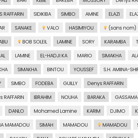
ALI
BARI
KÉBÉ
BÂKEBA
MOSSORY
Denys RA
S RAFFARIN
SIDIKIBA
SIMBO
AMINE
ELAZI
ELA
AR
SANAKE
VALO
HASIMIYOU
(sans nom)
ABU
BOB SOLEIL
LAMINE
SORY
KARAMBA
AL
LAMINE
EL-HADJI KA
MARIO
SIMAKHA
AL
KHA
SIMAKHA
BINTOU
YOUSSEF
S.H. AMIINA-SHI
Y
SIMBO
FODEBA
GUILLY
Denys RAFFARIN
s RAFFARIN
IBRAHIM
NOUHA
BARAKA
GASSAMA
DANLO
Mohamed Lamine
KARIM
DJIMO
MA MAMADOU
SIMAH
MAMADOU
MAMADOU