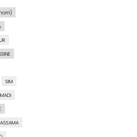
 nom)
A
UR
SINE
SIM
MADI
E
ASSAMA
O