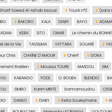
Sharif Saeed Al-Ashab Issousi
Touré n°2
(sans
MBO
BAKORO
KALA
DIABY
BAYO
ADAM
ADIAN
KEBA
SITO
OMAR
Le chemin du BONHE
el de la Vie
TASSILIMA
YATTARA
SOUARÉ
YAS
ur Chris
CHAÎNE D'AMOUR
Chérif
DORA
ement Raëlien
Moussa TOURE
AMADOU
SIM
ROU
KABANGO
FODE
O. BOUBA
BLENDIO
BA
TOU
SIMBO
Karim MINTE
bannamoudou
CISS
DIO
DANSO
DIABY
Keita Souleymane
G
RÉ
BOUBACARY
Mamadou KOBANGA
QOUTOUB