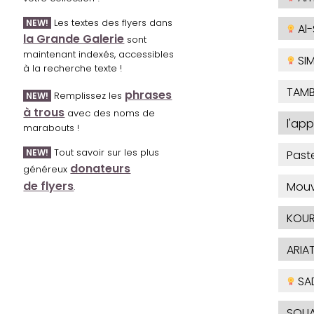
Les textes des flyers dans
NEW!
Al-
la Grande Galerie
sont
maintenant indexés, accessibles
SI
à la recherche texte !
TAMB
phrases
Remplissez les
NEW!
à trous
avec des noms de
l'app
marabouts !
Tout savoir sur les plus
NEW!
Paste
donateurs
généreux
de flyers
Mouv
.
KOU
ARIA
SA
SOUA