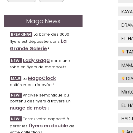
KAYA
Mago News
DRAM
La barre des 3000
BREAKING!
EL-H
La
flyers est dépassée dans
Grande Galerie
!
TA
Lady Gaga
porte une
NEW!
MAM
robe en flyers de marabouts !
MagoClock
DI
La
MAJ!
entièrement rénovée !
Mint
Analyse sémantique du
NEW!
contenu des flyers à travers un
EL-H
nuage de mots
!
HADJ
Testez votre capacité à
NEW!
flyers en double
gérer les
de
Am
votre collection !