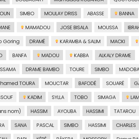
KOUN
SIMBO
MOULAY DRISS
ABASSE
BANNA
MANE
MAMADOU
JOSE BISALA
MOUSSA
IBRA
o Göring
DRAMÉ
KARAMBA & SALIM
MACKI
O
BANFA
MADOU
KABBA
ALKALY DRAME
SSAMA
DRAME BAMBO
TOURE
SIMBO
MADOB
hamed TOURA
MOUCTAR
BAFODÉ
SOUARÉ
G
SSOUF
KADIM
SYLLA
TOBO
SIMAGA
LAM
ans nom)
HASSIM
AYOUBA
HASSIMI
TATAROU
RA
SANA
PASCAL
SIMBO
HASSIMI
CHARLES