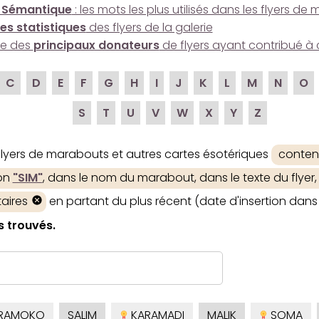
 Sémantique
: les mots les plus utilisés dans les flyers d
es statistiques
des flyers de la galerie
ire des
principaux donateurs
de flyers ayant contribué à 
C
D
E
F
G
H
I
J
K
L
M
N
O
S
T
U
V
W
X
Y
Z
 flyers de marabouts et autres cartes ésotériques
conten
ion
"SIM"
, dans le nom du marabout, dans le texte du flyer,
aires
en partant du plus récent (date d'insertion dans 
s trouvés.
RAMOKO
SALIM
KARAMADI
MALIK
SOMA