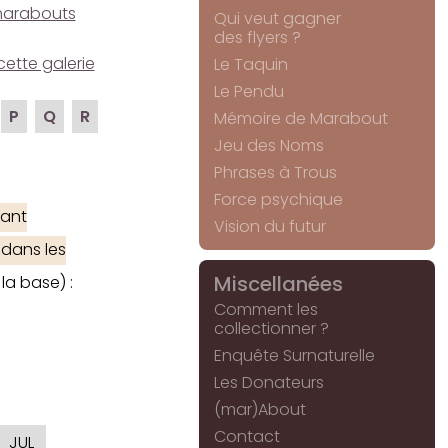
e marabouts
Qui veut gagner
des flyers ?
cette galerie
Le Taquin
Le Pendu
P
Q
R
Mémoire de Marabout
Jeu des Noms
Phrases à Trous
Force psychique
ant
Vision du futur
 dans les
Miscellanées
la base) :
Comment les
collectionner ?
Enquête Surnaturelle
Les Donateurs
(mar)About
Contact
JUL