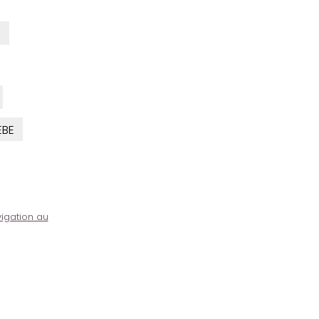
U
EBE
igation au