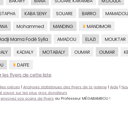
BAKARY
BANA
SOUARE KARAMBA
M'DOULA
STAPHA
KABA SENY
SOUARE
BARRO
MAMADO
ANA
Mohammed
MANDING
MANDIMORI
Hadji Mama Fodé Sylla
AMADOU
ELAZI
MOUKTAR
ALY
KADIALY
MOTABALY
OUMAR
OUMAR
K
OU
DAFFE
es flyers de cette liste
lles pièces
|
Analyses statistiques des flyers de la galerie
|
Aide
|
Nav
t savoir sur les plus gros donateurs
,
envoyez vos scans de flyers
au Professeur MÉGABAMBOU !