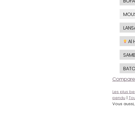
BOFA
MOU
LANS
Al 
SAMB
BAT
Comparer l
Les plus be
pendu
|
Tou
Vous aussi