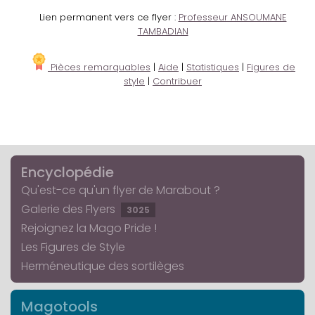
Lien permanent vers ce flyer :
Professeur ANSOUMANE
TAMBADIAN
Pièces remarquables
|
Aide
|
Statistiques
|
Figures de
style
|
Contribuer
Encyclopédie
Qu'est-ce qu'un flyer de Marabout ?
Galerie des Flyers
3025
Rejoignez la Mago Pride !
Les Figures de Style
Herméneutique des sortilèges
Magotools