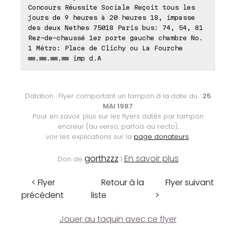
Concours Réussite Sociale Reçoit tous les
jours de 9 heures à 20 heures 18, impasse
des deux Nethes 75018 Paris bus: 74, 54, 81
Rez-de-chaussé 1er porte gauche chambre No.
1 Métro: Place de Clichy ou La Fourche
⊠⊠.⊠⊠.⊠⊠.⊠⊠ imp d.A
Datation : Flyer comportant un tampon à la date du :
25
MAI 1987
Pour en savoir plus sur les flyers datés par tampon
encreur (au verso, parfois au recto),
voir les explications sur la
page donateurs
.
gorthzzz
En savoir plus
Don de
|
< Flyer
Retour à la
Flyer suivant
précédent
liste
>
Jouer au taquin avec ce flyer