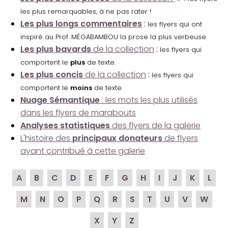
les plus remarquables, à ne pas rater !
Les plus longs commentaires
:
les flyers qui ont
inspiré au Prof. MÉGABAMBOU la prose la plus verbeuse.
Les plus bavards
de la collection
:
les flyers qui
comportent le
plus
de texte.
Les plus concis
de la collection
:
les flyers qui
comportent le
moins
de texte.
Nuage Sémantique
: les mots les plus utilisés
dans les flyers de marabouts
Analyses statistiques
des flyers de la galerie
L'histoire des
principaux donateurs
de flyers
ayant contribué à cette galerie
A
B
C
D
E
F
G
H
I
J
K
L
M
N
O
P
Q
R
S
T
U
V
W
X
Y
Z