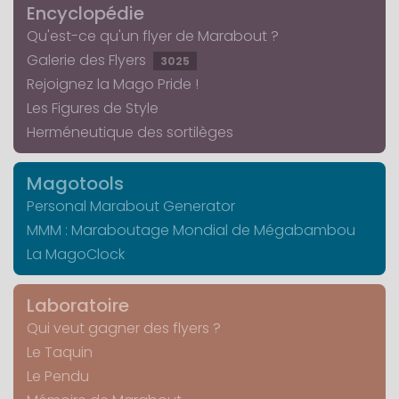
Encyclopédie
Qu'est-ce qu'un flyer de Marabout ?
Galerie des Flyers
3025
Rejoignez la Mago Pride !
Les Figures de Style
Herméneutique des sortilèges
Magotools
Personal Marabout Generator
MMM : Maraboutage Mondial de Mégabambou
La MagoClock
Laboratoire
Qui veut gagner des flyers ?
Le Taquin
Le Pendu