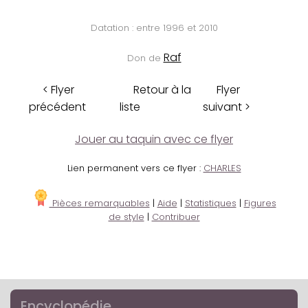
Datation : entre 1996 et 2010
Raf
Don de
< Flyer
Retour à la
Flyer
précédent
liste
suivant >
Jouer au taquin avec ce flyer
Lien permanent vers ce flyer :
CHARLES
Pièces remarquables
|
Aide
|
Statistiques
|
Figures
de style
|
Contribuer
Encyclopédie