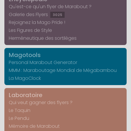
Qu'est-ce qu'un flyer de Marabout ?
Galerie des Flyers
3025
Rejoignez la Mago Pride !
Les Figures de Style
Herméneutique des sortilèges
Magotools
Personal Marabout Generator
MMM : Maraboutage Mondial de Mégabambou
La MagoClock
Laboratoire
Qui veut gagner des flyers ?
Le Taquin
Le Pendu
Mémoire de Marabout