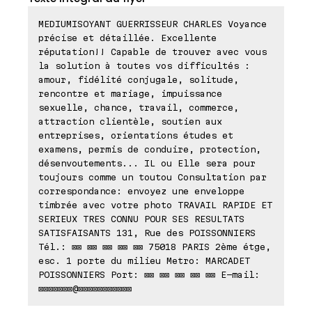
MEDIUMISOYANT GUERRISSEUR CHARLES Voyance
précise et détaillée. Excellente
réputation!! Capable de trouver avec vous
la solution à toutes vos difficultés :
amour, fidélité conjugale, solitude,
rencontre et mariage, impuissance
sexuelle, chance, travail, commerce,
attraction clientèle, soutien aux
entreprises, orientations études et
examens, permis de conduire, protection,
désenvoutements... IL ou Elle sera pour
toujours comme un toutou Consultation par
correspondance: envoyez une enveloppe
timbrée avec votre photo TRAVAIL RAPIDE ET
SERIEUX TRES CONNU POUR SES RESULTATS
SATISFAISANTS 131, Rue des POISSONNIERS
Tél.: ⊠⊠ ⊠⊠ ⊠⊠ ⊠⊠ ⊠⊠ 75018 PARIS 2ème étge,
esc. 1 porte du milieu Metro: MARCADET
POISSONNIERS Port: ⊠⊠ ⊠⊠ ⊠⊠ ⊠⊠ ⊠⊠ E-mail:
⊠⊠⊠⊠⊠⊠⊠@⊠⊠⊠⊠⊠⊠⊠⊠⊠⊠⊠