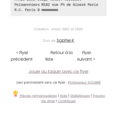
Poissonniers M182 rue Ph de Girard Paris
R.C. Paris B ⊠⊠⊠⊠⊠⊠⊠⊠⊠
Datation : entre 1985 et 1996
Sophie K
Don de
< Flyer
Retour à la
Flyer
précédent
liste
suivant >
Jouer au taquin avec ce flyer
Lien permanent vers ce flyer :
Professeur SOUARÉ
Pièces remarquables
|
Aide
|
Statistiques
|
Figures
de style
|
Contribuer