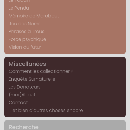
Le Taquin
Le Pendu
Mémoire de Marabout
Jeu des Noms
Phrases à Trous
Force psychique
Vision du futur
Miscellanées
Comment les collectionner ?
Enquête Surnaturelle
Les Donateurs
(mar)About
Contact
... et bien d'autres choses encore
Recherche