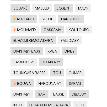
SOUARÉ
MAJEED
JOSEPH
MADY
RUCHARD
SEKOU
DANSOKHO
MOHAMED
GASSAMA
KOUTOUBO
EL HADJI KEMO AIDARA
SALL DIABY
DIAKHABY BASS
KABA
DIABY
SAMBOU SY
BOBAKARY
TOUNICARA BASSE
TOU
OUMAR
BOUWA
HAROUNA AY
SARANI
DIAKHABY
SAM
BASSE
DIBASSY
IBOU
EL HADJ KEMO AIDARA
IBOU