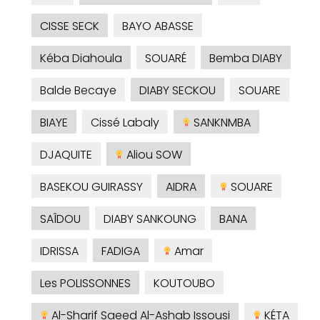
CISSE SECK
BAYO ABASSE
Kéba Diahoula
SOUARÉ
Bemba DIABY
Balde Becaye
DIABY SECKOU
SOUARE
BIAYE
Cissé Labaly
SANKNMBA
DJAQUITE
Aliou SOW
BASEKOU GUIRASSY
AIDRA
SOUARE
SAÎDOU
DIABY SANKOUNG
BANA
IDRISSA
FADIGA
Amar
Les POLISSONNES
KOUTOUBO
Al-Sharif Saeed Al-Ashab Issousi
KÉTA