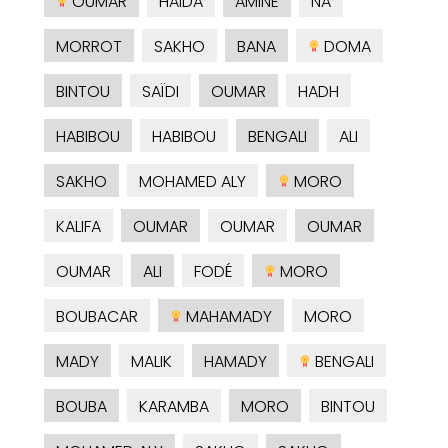
OUMAR
HAIDA
AMINE
NA
MORROT
SAKHO
BANA
DOMA
BINTOU
SAÏDI
OUMAR
HADH
HABIBOU
HABIBOU
BENGALI
ALI
SAKHO
MOHAMED ALY
MORO
KALIFA
OUMAR
OUMAR
OUMAR
OUMAR
ALI
FODÉ
MORO
BOUBACAR
MAHAMADY
MORO
MADY
MALIK
HAMADY
BENGALI
BOUBA
KARAMBA
MORO
BINTOU