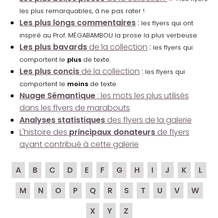
les plus remarquables, à ne pas rater !
Les plus longs commentaires
:
les flyers qui ont
inspiré au Prof. MÉGABAMBOU la prose la plus verbeuse.
Les plus bavards
de la collection
:
les flyers qui
comportent le
plus
de texte.
Les plus concis
de la collection
:
les flyers qui
comportent le
moins
de texte.
Nuage Sémantique
: les mots les plus utilisés
dans les flyers de marabouts
Analyses statistiques
des flyers de la galerie
L'histoire des
principaux donateurs
de flyers
ayant contribué à cette galerie
A
B
C
D
E
F
G
H
I
J
K
L
M
N
O
P
Q
R
S
T
U
V
W
X
Y
Z