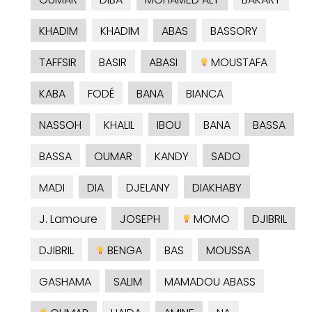
KHADIM
KHADIM
ABAS
BASSORY
TAFFSIR
BASIR
ABASI
MOUSTAFA
KABA
FODÉ
BANA
BIANCA
NASSOH
KHALIL
IBOU
BANA
BASSA
BASSA
OUMAR
KANDY
SADO
MADI
DIA
DJELANY
DIAKHABY
J. Lamoure
JOSEPH
MOMO
DJIBRIL
DJIBRIL
BENGA
BAS
MOUSSA
GASHAMA
SALIM
MAMADOU ABASS