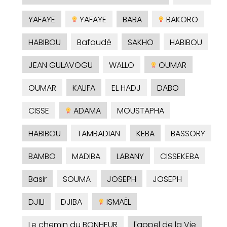
YAFAYE
YAFAYE
BABA
BAKORO
HABIBOU
Bafoudé
SAKHO
HABIBOU
JEAN GULAVOGU
WALLO
OUMAR
OUMAR
KALIFA
EL HADJ
DABO
CISSE
ADAMA
MOUSTAPHA
HABIBOU
TAMBADIAN
KEBA
BASSORY
BAMBO
MADIBA
LABANY
CISSEKEBA
Basir
SOUMA
JOSEPH
JOSEPH
DJILI
DJIBA
ISMAËL
Le chemin du BONHEUR
l'appel de la Vie