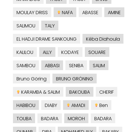
MOULAY DRISS
NAFA
ABASSE
AMINE
SALIMOU
TALY
EL HADJI DRAME SANKOUNG
Kéba Diahoula
KALILOU
ALLY
KODAYE
SOUARE
SAMBOU
ABBASI
SENIBA
SALIM
Bruno Göring
BRUNO GRÖNING
KARAMBA & SALIM
BAKOUBA
CHERIF
HABIBOU
DIABY
AMADI
Ben
TOUBA
BADARA
MOROH
BADARA
OUMAR
DIBA
MOHAMED ALY
BAKARY