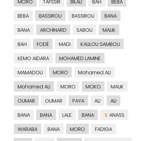
MORO
TAFSSIR
BILALI
BAH
BEBA
BEBA
BASSIROU
BASSIROU
BANA
BANA
ARCHINARD
SABOU
MALIK
BAH
FODÉ
MADI
KALILOU SAMBOU
KEMO AIDARA
MOHAMED LAMINE
MAMADOU
MORO
Mohamed ALI
Mohamed ALI
MORO
MOKO
MALIK
OUMAR
OUMAR
PAYA
ALI
ALI
BANA
BANA
LALE
BANA
ANASS
WARABA
BANA
MORO
FADIGA