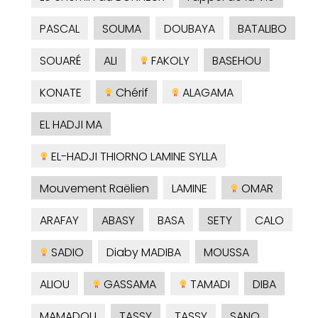
PASCAL
SOUMA
DOUBAYA
BATALIBO
SOUARÉ
ALI
FAKOLY
BASEHOU
KONATE
Chérif
ALAGAMA
EL HADJI MA
EL-HADJI THIORNO LAMINE SYLLA
Mouvement Raëlien
LAMINE
OMAR
ARAFAY
ABASY
BASA
SETY
CALO
SADIO
Diaby MADIBA
MOUSSA
ALIOU
GASSAMA
TAMADI
DIBA
MAMADOU
TASSY
TASSY
SANO