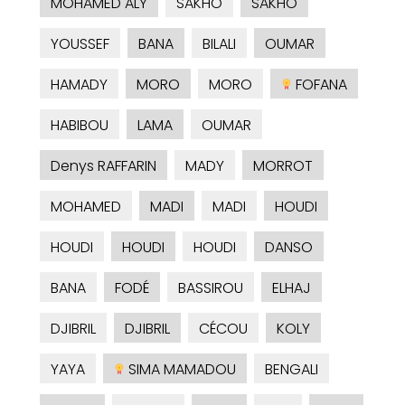
MOHAMED ALY
SAKHO
SAKHO
YOUSSEF
BANA
BILALI
OUMAR
HAMADY
MORO
MORO
FOFANA
HABIBOU
LAMA
OUMAR
Denys RAFFARIN
MADY
MORROT
MOHAMED
MADI
MADI
HOUDI
HOUDI
HOUDI
HOUDI
DANSO
BANA
FODÉ
BASSIROU
ELHAJ
DJIBRIL
DJIBRIL
CÉCOU
KOLY
YAYA
SIMA MAMADOU
BENGALI