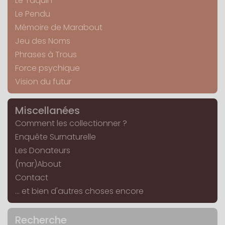
Le Taquin
Le Pendu
Mémoire de Marabout
Jeu des Noms
Phrases à Trous
Force psychique
Vision du futur
Miscellanées
Comment les collectionner ?
Enquête Surnaturelle
Les Donateurs
(mar)About
Contact
... et bien d'autres choses encore
Recherche