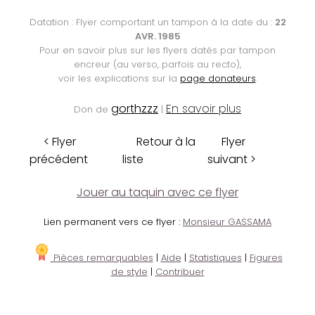
Datation : Flyer comportant un tampon à la date du :
22
AVR. 1985
Pour en savoir plus sur les flyers datés par tampon
encreur (au verso, parfois au recto),
voir les explications sur la
page donateurs
.
gorthzzz
En savoir plus
Don de
|
< Flyer
Retour à la
Flyer
précédent
liste
suivant >
Jouer au taquin avec ce flyer
Lien permanent vers ce flyer :
Monsieur GASSAMA
Pièces remarquables
|
Aide
|
Statistiques
|
Figures
de style
|
Contribuer