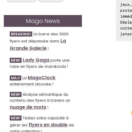
jeux,
prote
imméd
Mago News
Dépla
corre
La barre des 3000
BREAKING!
jeter
La
flyers est dépassée dans
Grande Galerie
!
Lady Gaga
porte une
NEW!
robe en flyers de marabouts !
MagoClock
La
MAJ!
entièrement rénovée !
Analyse sémantique du
NEW!
contenu des flyers à travers un
nuage de mots
!
Testez votre capacité à
NEW!
flyers en double
gérer les
de
votre collection !