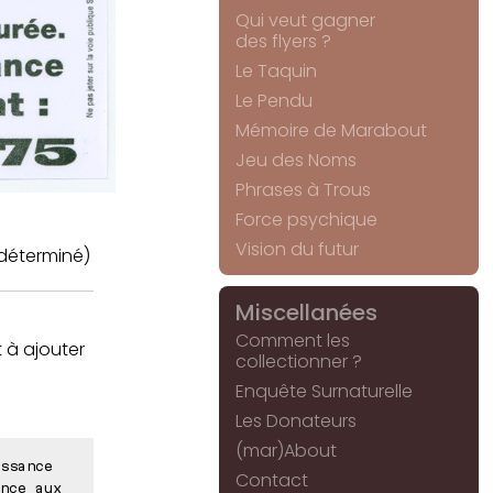
Qui veut gagner
des flyers ?
Le Taquin
Le Pendu
Mémoire de Marabout
Jeu des Noms
Phrases à Trous
Force psychique
Vision du futur
déterminé)
Miscellanées
Comment les
t à ajouter
collectionner ?
Enquête Surnaturelle
Les Donateurs
(mar)About
ssance
Contact
nce aux