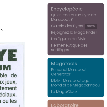
Encyclopédie
Qu'est-ce qu'un flyer de
Marabout ?
Galerie des Flyers
3025
 >
Rejoignez la Mago Pride !
Les Figures de Style
Herméneutique des
sortilèges
Magotools
Personal Marabout
Generator
MMM : Maraboutage
Mondial de Mégabambou
La MagoClock
Laboratoire