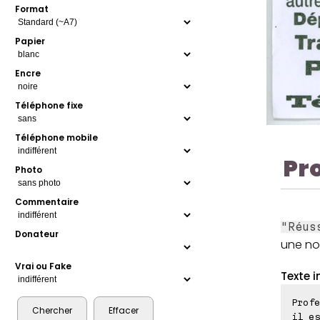
Format
Papier
Encre
Téléphone fixe
Téléphone mobile
Pr
Photo
Commentaire
"Réus
Donateur
une no
Vrai ou Fake
Texte i
Profe
il es