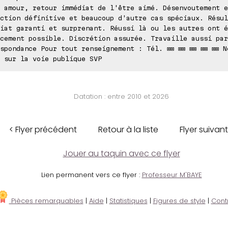
 amour, retour immédiat de l'être aimé. Désenvoutement e
ction définitive et beaucoup d'autre cas spéciaux. Résul
iat garanti et surprenant. Réussi là ou les autres ont é
cement possible. Discrétion assurée. Travaille aussi par
spondance Pour tout renseignement : Tél. ⊠⊠ ⊠⊠ ⊠⊠ ⊠⊠ ⊠⊠ N
 sur la voie publique SVP
Datation : entre 2010 et 2026
< Flyer précédent
Retour à la liste
Flyer suivant
Jouer au taquin avec ce flyer
Lien permanent vers ce flyer :
Professeur M'BAYE
Pièces remarquables
|
Aide
|
Statistiques
|
Figures de style
|
Cont