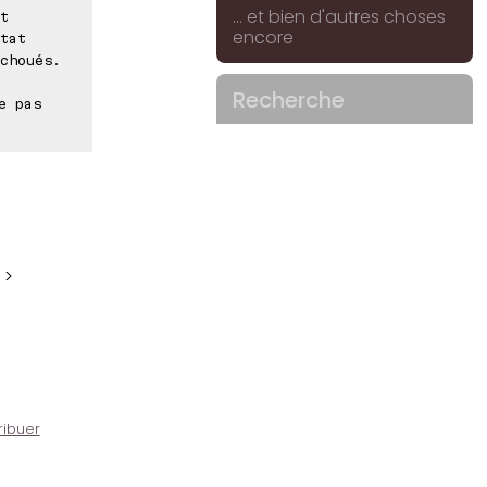
... et bien d'autres choses
t
encore
tat
choués.
Recherche
e pas
 >
ribuer